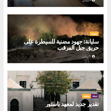
البيان
جهوية
سليانة: جهود مضنية للسيطرة على
حريق جبل المرقب
البيان
صحة
وطنية
تقدير جديد لمعهد باستور