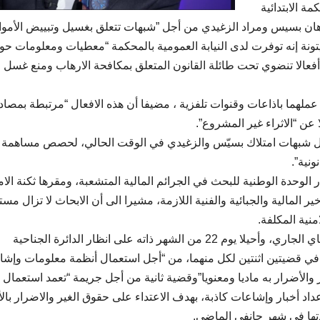
ة الابتدائية
ان بسيس ومراد الزغيدي من أجل ”شبهات تتعلق بغسيل وتبييض الأموا
يتونة إنه توفرت لدى النيابة العمومية بالمحكمة “معطيات ومعلومات حو
أفعالا تنضوي تحت طائلة القانون المتعلق بمكافحة الارهاب ومنع غسل
ال عملهما باذاعات وقنوات تلفزية ، مضيفا أن هذه الافعال “مرتبطة بمصاد
عن “الاثراء غير المشروع”.
“حول شبهات امتلاك بسيّس والزغيدي في الوقت الحالي، لحصص مساهمة
نية”.
ر الوحدة الوطنية للبحث في الجرائم المالية المتشعبة، ومقرها ثكنة الا
 المالية والجبائية والفنية اللازمة، مشيرا الى أن الابحاث لا تزال مس
نية المكلفة.
يذكر أنه تم ايقاف برهان بسّيس ومراد الزغيدي يوم 11 ماي الجاري، وأحيلا يوم 22 من الشهر ذاته على انظار الدائرة الجناحية
 في قضيتين اثنتين لكل منهما، من “أجل استعمال أنظمة معلومات وإشا
 والأضرار به ماديا ومعنويا”وقضية ثانية من أجل جريمة “تعمد استعمال
اد أخبار وإشاعات كاذبة، بهدف الاعتداء على حقوق الغير والاضرار بال