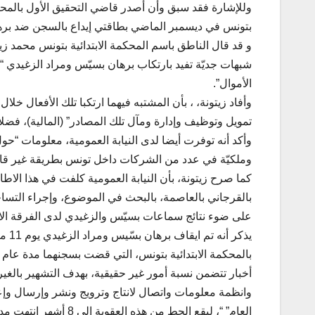
وللإشارة فقد سبق وأن أصدر قاضي التحقيق الأول بالمحكم
بتونس في ديسمبر الماضي بطاقتي إيداع بالسجن ضد بره
و قد قال الناطق باسم المحكمة الابتدائية بتونس محمد ز
شبهات جديّة تفيد بارتكاب برهان بسيّس ومراد الزغيدي “
الأموال”.
وأفاد زيتونة، ، بأن المشتبه فيهما ارتكبا تلك الأفعال خل
تمويل وتوظيف وإدارة ومآل تلك المصادر” (المالية)، فضلا 
وأكد أنه توفرت أيضا لدى النيابة العمومية، معلومات 
وملكيّة في عدد من الشركات داخل تونس بطريقة غير قانو
كما صرح زيتونة، بأن النيابة العمومية كلفت في هذا الاطا
بالقرجاني بالعاصمة، بالبحث في الموضوع، وإجراء التساخير
على ضوء نتائج سماعات بسيّس والزغيدي لدى الفرقة الام
بالمحكمة الابتدائية بتونس، التي قضت بسجنهما مدة عام
أخبار تتضمن نسبة أمور غير حقيقية، بهدف التشهير بالغير
وانظمة معلومات واتصال لانتاج وترويج ونشر وإرسال وإعد
العام” “، ليقع الحط من هذه العقوبة إلى 8 أشهر انتهت مدتها في شهر جانفي الماضي.