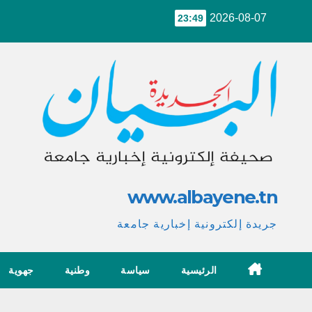
Ski
2026-08-07
23:49
t
conten
www.albayene.tn
جريدة إلكترونية إخبارية جامعة
الرئيسية
سياسة
وطنية
جهوية