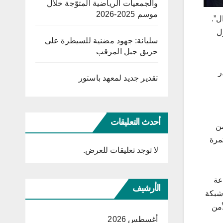
والجمعيات الرياضية المتوّجة خلال
موسم 2025-2026
ل”.
ل
سليانة: جهود مضنية للسيطرة على
حريق جبل المرقب
ر
تقدير جديد لمعهد باستور
أحدث التعليقات
من
تمرة
لا توجد تعليقات للعرض.
عة
الأرشيف
 شبكة
أمن
أغسطس 2026