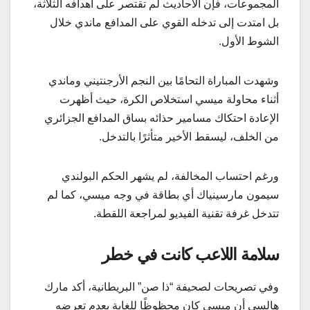
المجموعات، فإن الأحاديث لم تقتصر على أهدافه الثلاثة،
بل امتدت إلى تدخله القوي على المدافع ماندي خلال
الشوط الأول.
وشهدت المباراة التحامًا بين النجم الأرجنتيني وماندي
أثناء محاولة ميسي استخلاص الكرة، حيث أظهرت
الإعادة احتكاك مسامير حذائه بساق المدافع الجزائري
من الخلف، ليسقط الأخير متأثرًا بالتدخل.
ورغم احتساب المخالفة، لم يشهر الحكم البولندي
سيمون مارسينياك أي بطاقة في وجه ميسي، كما لم
تتدخل غرفة تقنية الفيديو لمراجعة اللقطة.
سلامة اللاعب كانت في خطر
وفي تصريحات لصحيفة “ذا صن” البريطانية، أكد مارك
هالسي أن ميسي كان محظوظًا للغاية بعدم تعرضه