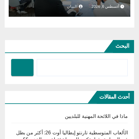
مشروع الطاقة الشمسية الفولطاضوئية
أغسطس 6, 2026
البيان
البحث
أحدث المقالات
ماذا في اللائحة المهنية للبلديين
الألعاب المتوسطية تارنتو إيطاليا أوت 26: أكثر من بطل