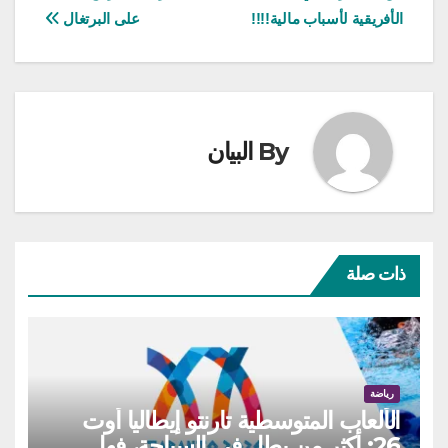
المقالات
الأفريقية لأسباب مالية!!!!
على البرتغال
By
البيان
ذات صلة
رياضة
الألعاب المتوسطية تارنتو إيطاليا أوت
26: أكثر من بطل في السباحة، فهل