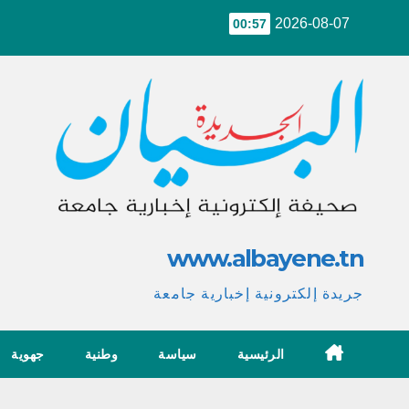
Ski
2026-08-07
00:57
t
conten
www.albayene.tn
جريدة إلكترونية إخبارية جامعة
الرئيسية
سياسة
وطنية
جهوية