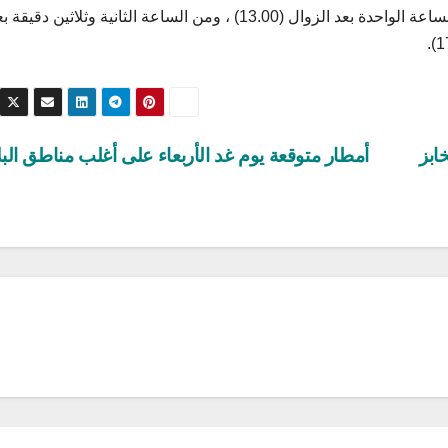
يوم الجمعة : من الساعة الثامنة صباحا (08.00) إلى الساعة الواحدة بعد الزوال (13.00) ، ومن الساعة الثانية وثلاثين دقيق
بز المدعم: إيقاف تزويد 9 مخابز
أمطار متوقعة يوم غد الأربعاء على أغلب مناطق البل