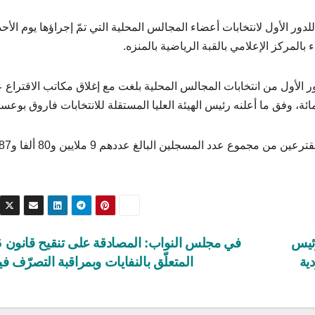
المركز الإعلامي بالقبة الرياضية بالمنزه.
ور الأول من انتخابات المجالس المحلية بلغت مع إغلاق مكاتب الاقتراع 
يذكر انّ العدد الجملي للمقترعين بلغ مليونا و59 ألفا و4 مقترعين من مجموع 
رئيس
في م
ية
المتعلّق بالنفايات وبمراقبة التصرّف في