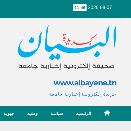
Ski
2026-08-07
11:46
t
conten
www.albayene.tn
جريدة إلكترونية إخبارية جامعة
الرئيسية
سياسة
وطنية
جهوية