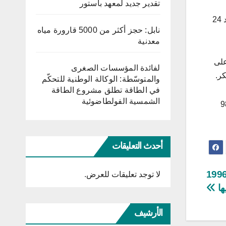
تقدير جديد لمعهد باستور
وتعلن الهيئة العليا المستقلة للانتخابات عن النتائج الأولية للدور الأول لانتخابات أعضاء المجالس المحلية التي تمّ إجراؤها يوم الأحد 24
نابل: حجز أكثر من 5000 قارورة مياه
معدنية
على
لفائدة المؤسسات الصغرى
والمتوسّطة: الوكالة الوطنية للتحكّم
في الطاقة تطلق مشروع الطاقة
الشمسية الفولطاضوئية
عدد المسجلين البالغ عددهم 9 ملايين و80 ألفا و987
أحدث التعليقات
جلس النواب: المصادقة على تنقيح قانون 1996
لا توجد تعليقات للعرض.
ها
الأرشيف