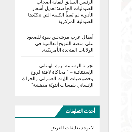
الرئيس السابق لنقابة أصحاب
الصيدليات الخاصة: تعديل أسعار
الأدوية لم يُغطِّ الكلفة التي تتكبّدها
الصيدلية المركزية
أبطال عرب مرشحين بقوة للصعود
على منصة التتويج العالمية في
الولايات المتحدة الأمريكية.
تجربة الرسامة ثروة الهنتاتي
الإستثنائية – ” محاكاة لافتة لروح
وخصوصيات الإرث العمراني والحراك
الإنساني بلمسات أنثويٌة مدهشة”
أحدث التعليقات
لا توجد تعليقات للعرض.