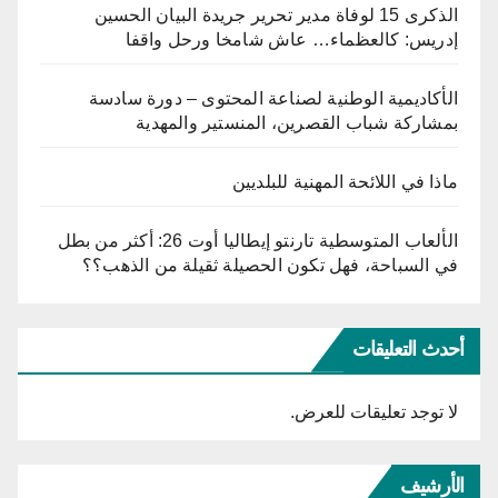
الذكرى 15 لوفاة مدير تحرير جريدة البيان الحسين
إدريس: كالعظماء… عاش شامخا ورحل واقفا
الأكاديمية الوطنية لصناعة المحتوى – دورة سادسة
بمشاركة شباب القصرين، المنستير والمهدية
ماذا في اللائحة المهنية للبلديين
الألعاب المتوسطية تارنتو إيطاليا أوت 26: أكثر من بطل
في السباحة، فهل تكون الحصيلة ثقيلة من الذهب؟؟
أحدث التعليقات
لا توجد تعليقات للعرض.
الأرشيف