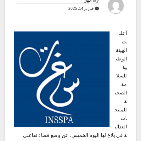
By
البيان
فبراير 14, 2025
أعلن
ت
الهيئة
الوطن
ية
للسلا
مة
الصحي
ة
للمنتج
ات
الغذائي
ة في بلاغ لها اليوم الخميس، عن وضع فضاء تفاعلي