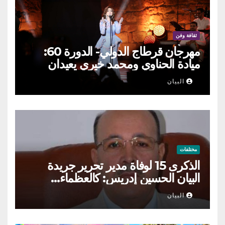
ثقافة وفن
مهرجان قرطاج الدولي- الدورة 60:
ميادة الحناوي ومحمد خيري يعيدان
الطرب السوري إلى ركح قرطاج
البيان
مختلفات
الذكرى 15 لوفاة مدير تحرير جريدة
البيان الحسين إدريس: كالعظماء…
عاش شامخا ورحل واقفا
البيان