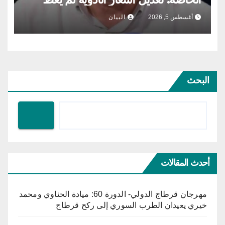
الكلفة التي تتكبّدها الصيدلية المركزية
أغسطس 5, 2026
البيان
البحث
أحدث المقالات
مهرجان قرطاج الدولي- الدورة 60: ميادة الحناوي ومحمد
خيري يعيدان الطرب السوري إلى ركح قرطاج