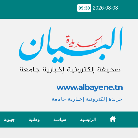
Ski
2026-08-08
09:30
t
conten
www.albayene.tn
جريدة إلكترونية إخبارية جامعة
الرئيسية
سياسة
وطنية
جهوية