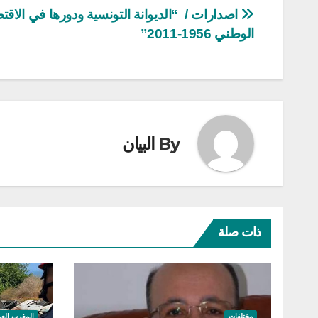
تصفّح
اصدارات / “الديوانة التونسية ودورها في الاقت
الوطني 1956-2011”
المقالات
By
البيان
ذات صلة
مختلفات
المغرب الع