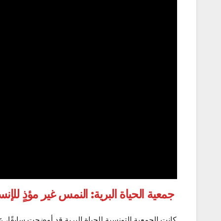
جمعية الحياة البرية: النمس غير مؤذٍ للإن
كانت الجمعية التونسية للحياة البرية قد أوضحت سابقًا،