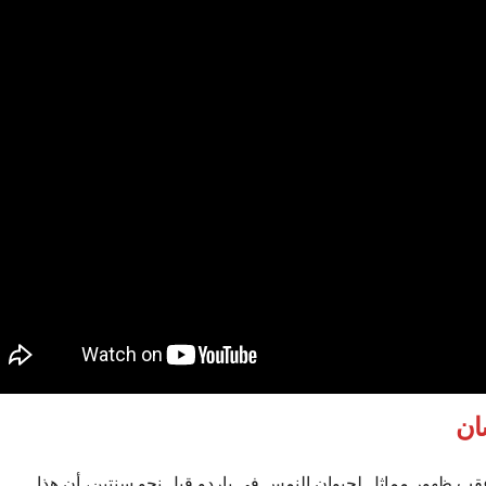
سان
 عقب ظهور مماثل لحيوان النمس في باردو قبل نحو سنتين، أن هذا