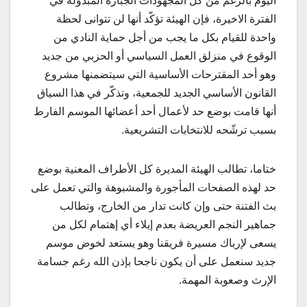
اليوم بالرغم من كل المجهودات الجبارة المبذولة في
الفترة الاخيرة، فإن الهيئة تؤكّد أنها لن تتوانى لحظة
واحدة للقيام بكل ما يجب من أجل حماية النادي من
الوقوع في منزلق العمل السياسي أو الحزبي من جديد
وهو أحد المقترحات الأساسية التي سيتضمنها مشروع
القانون الأساسي الجديد للجمعية، وتذكّر في هذا السياق
أنها قامت بوضع حد لأعمال أحد أعضائها الموسم الفارط
بسبب ترشّحه للانتخابات التشريعية.
ختاما، تطالب الهيئة المديرة كل الأطراف المعنية بوضع
حد لهذه الصفحات المأجورة والمشبوهة والتي تعمل على
بث الفتنة حتى وإن كانت تدار من الخارج، وتطالب
جماهير النجم العريضة بعدم إيلاء أي إهتمام لكل من
يسعى لإرباك مسيرة فريقنا وهو يستعد لخوض موسم
جديد سنعمل على أن يكون ناجحا بإذن الله رغم جسامة
الإرث وصعوبة المهمة.