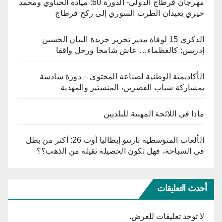
مهرجان قرطاج الدولي- الدورة 60: ميادة الحناوي ومحمد
خيري يعيدان الطرب السوري إلى ركح قرطاج
الذكرى 15 لوفاة مدير تحرير جريدة البيان الحسين
إدريس: كالعظماء… عاش شامخا ورحل واقفا
الأكاديمية الوطنية لصناعة المحتوى – دورة سادسة
بمشاركة شباب القصرين، المنستير والمهدية
ماذا في اللائحة المهنية للبلديين
الألعاب المتوسطية تارنتو إيطاليا أوت 26: أكثر من بطل
في السباحة، فهل تكون الحصيلة ثقيلة من الذهب؟؟
أحدث التعليقات
لا توجد تعليقات للعرض.