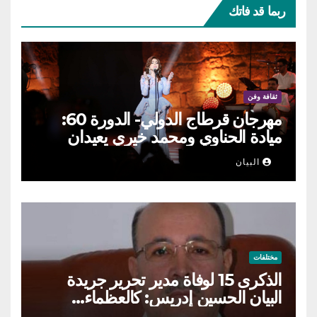
ربما قد فاتك
ثقافة وفن
مهرجان قرطاج الدولي- الدورة 60:
ميادة الحناوي ومحمد خيري يعيدان
الطرب السوري إلى ركح قرطاج
البيان
مختلفات
الذكرى 15 لوفاة مدير تحرير جريدة
البيان الحسين إدريس: كالعظماء…
عاش شامخا ورحل واقفا