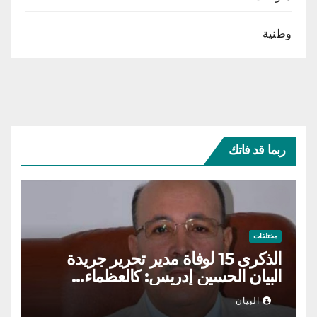
وطنية
ربما قد فاتك
مختلفات
الذكرى 15 لوفاة مدير تحرير جريدة
البيان الحسين إدريس: كالعظماء…
عاش شامخا ورحل واقفا
البيان