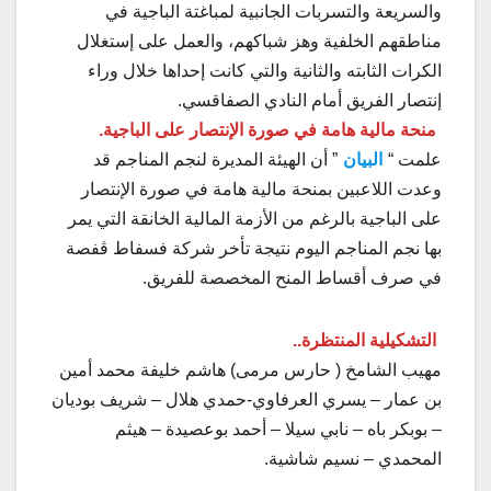
والسريعة والتسربات الجانبية لمباغتة الباجية في
مناطقهم الخلفية وهز شباكهم، والعمل على إستغلال
الكرات الثابته والثانية والتي كانت إحداها خلال وراء
إنتصار الفريق أمام النادي الصفاقسي.
منحة مالية هامة في صورة الإنتصار على الباجية.
علمت “
البيان
” أن الهيئة المديرة لنجم المناجم قد
وعدت اللاعبين بمنحة مالية هامة في صورة الإنتصار
على الباجية بالرغم من الأزمة المالية الخانقة التي يمر
بها نجم المناجم اليوم نتيجة تأخر شركة فسفاط ڨفصة
في صرف أقساط المنح المخصصة للفريق.
التشكيلية المنتظرة..
مهيب الشامخ ( حارس مرمى) هاشم خليفة محمد أمين
بن عمار – يسري العرفاوي-حمدي هلال – شريف بوديان
– بوبكر باه – نابي سيلا – أحمد بوعصيدة – هيثم
المحمدي – نسيم شاشية.