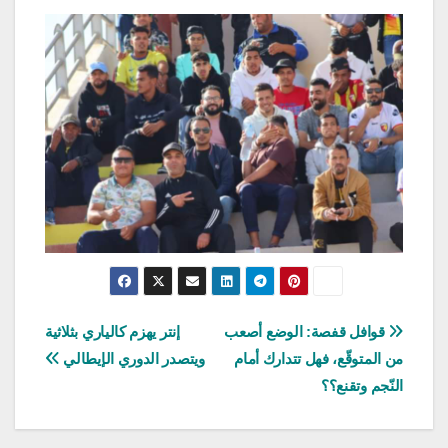
تصفّح
قوافل قفصة: الوضع أصعب
إنتر يهزم كالياري بثلاثية
من المتوقّع، فهل تتدارك أمام
ويتصدر الدوري الإيطالي
المقالات
النّجم وتقنع؟؟