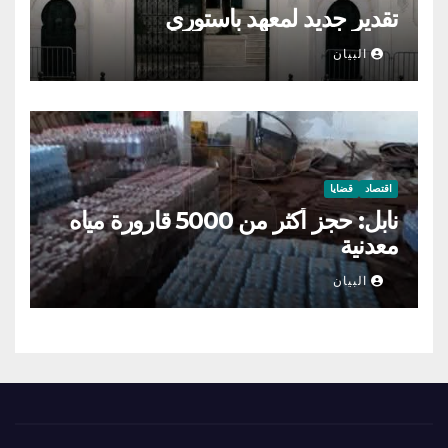
تقدير جديد لمعهد باستوري
البيان
اقتصاد
قضايا
نابل: حجز أكثر من 5000 قارورة مياه
معدنية
البيان