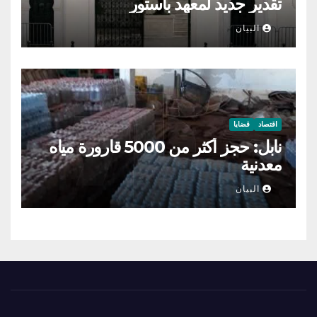
تقدير جديد لمعهد باستور
البيان
اقتصاد
قضايا
نابل: حجز أكثر من 5000 قارورة مياه
معدنية
البيان