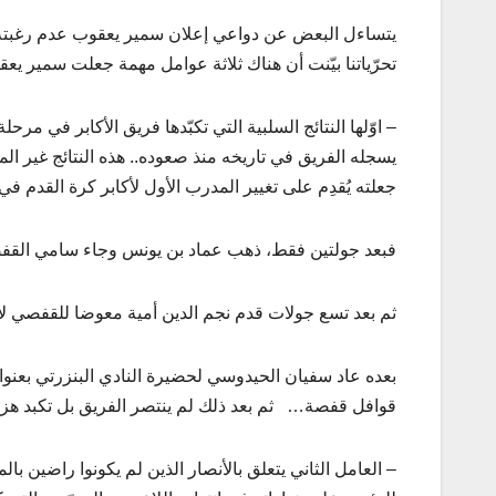
تحرّياتنا بيّنت أن هناك ثلاثة عوامل مهمة جعلت سمير يعق
يسجله الفريق في تاريخه منذ صعوده.. هذه النتائج غير 
جعلته يُقدِم على تغيير المدرب الأول لأكابر كرة القدم
فبعد جولتين فقط، ذهب عماد بن يونس وجاء سامي القفصي
ثم بعد تسع جولات قدم نجم الدين أمية معوضا للقفصي لأ
بعده عاد سفيان الحيدوسي لحضيرة النادي البنزرتي بعنوان
قوافل قفصة… ثم بعد ذلك لم ينتصر الفريق بل تكبد هزي
– العامل الثاني يتعلق بالأنصار الذين لم يكونوا راضين 