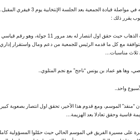
يتساءل البعض عن دواعي إعلان سمير يعقوب عدم رغبته في مواصلة قيادة الجمعية بعد الجلسة الإنتخابية يوم 3 فيف
وب يقرر ذلك :
– اوّلها النتائج السلبية التي تكبّدها فريق الأكابر في مرحلة الذهاب حيث حقق اول انتصار له بعد مرور 11 ج
المتوافقة مع كل ما قدمه الرئيس للجمعية من دعم ومال واستقرار إدار
 في ثلاث مناسبات…
، وها هو عماد بن يونس “ناجح” مع نجم المتلوي..
سبوع واحد..
 “منقذ” الموسم، ومع قدوم هذا الأخير، تحقق اول انتصار بصعوبة كبيرة
مة قاسية وحقق تعادلا بعد الهزيمة…
بالمرة على مسيرة الفريق في الموسم الحالي حيث حمّلوا المسؤولية كامل