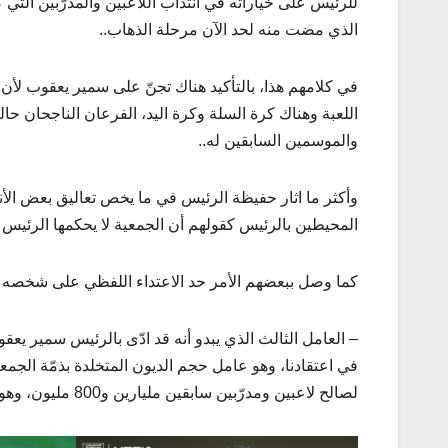
للرئيس على خياراته في انتداب اللاعبين والمدرّبين التي 
الذي مضت منه لحد الآن مرحلة الذهاب..
في كلامهم هذا، بالتأكيد هناك تجنّ على سمير يعقوب لأ
اللعبة وهناك كرة السلة وكرة اليد، الفرعان الناجحان حا
والموسمين السابقين له..
وأكثر ما اثار حفيظة الرئيس في ما يخص تعاليق بعض ال
المحيطين بالرئيس كقولهم أن الجمعية لا يحكمها الرئيس
كما وصل ببعضهم الأمر حد الاعتداء اللفظي على شخصه ك
– العامل الثالث الذي يبدو أنه قد ادّى بالرئيس سمير يعقو
في اعتقادنا، وهو عامل حجم الديون المتخلدة بذمّة الجمع
لصالح لاعبين ومدرّبين سابقين مليارين و800 مليون، وهو أعلى رقم بين ديون كل الجمعيات الرياضية في بلادنا..