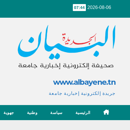
Ski
2026-08-06
07:44
t
conten
www.albayene.tn
جريدة إلكترونية إخبارية جامعة
الرئيسية
سياسة
وطنية
جهوية