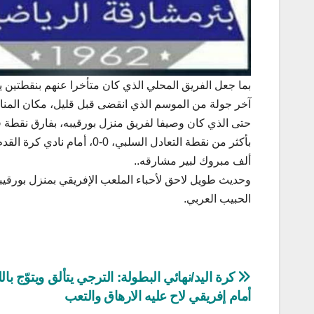
بما جعل الفريق المحلي الذي كان متأخرا عنهم بنقطتين ي
آخر جولة من الموسم الذي انقضى قبل قليل، مكان المنازلي
حتى الذي كان وصيفا لفريق منزل بورقيبه، بفارق نقطة ف
بأكثر من نقطة التعادل السلبي، 0-0، أمام نادي كرة القدم ببنزرت، المتدحرج بطبعه لرابطة الشمال ببنزرت منذ الجولة الماضية..
ألف مبروك لبير مشارقه..
وحديث طويل لاحق لأحباء الملعب الإفريقي بمنزل بورقيبه 
الحبيب العربي.
تصفّح
كرة اليد/نهائي البطولة: الترجي يتألق ويتوّج با
أمام إفريقي لاح عليه الارهاق والتعب
المقالات