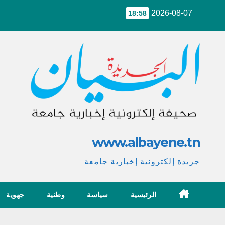
Ski
2026-08-07
18:58
t
conten
www.albayene.tn
جريدة إلكترونية إخبارية جامعة
الرئيسية
سياسة
وطنية
جهوية