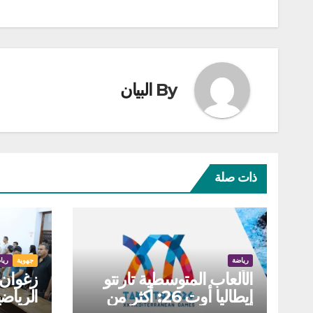
By
البيان
ذات صلة
رياضة
جهوية
ريا
الألعاب المتوسطية تارنتو
زغوان: 
إيطاليا أوت 26: أكثر من
الرياض