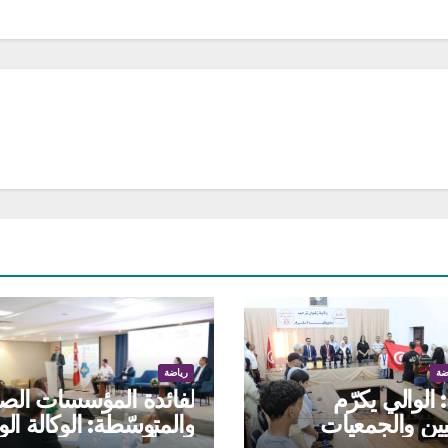
ضة
رياضة
الوالي يكرّم
لفائدة المؤسسات الص
يين والجمعيات
والمتوسّطة: الوكالة الو