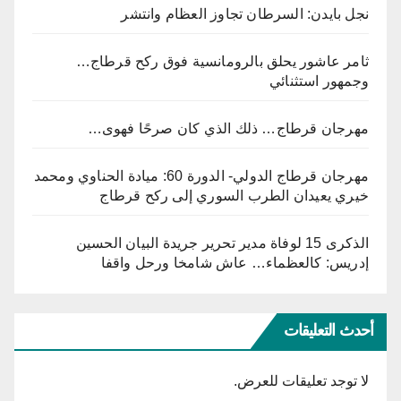
نجل بايدن: السرطان تجاوز العظام وانتشر
ثامر عاشور يحلق بالرومانسية فوق ركح قرطاج…
وجمهور استثنائي
مهرجان قرطاج… ذلك الذي كان صرحًا فهوى…
مهرجان قرطاج الدولي- الدورة 60: ميادة الحناوي ومحمد
خيري يعيدان الطرب السوري إلى ركح قرطاج
الذكرى 15 لوفاة مدير تحرير جريدة البيان الحسين
إدريس: كالعظماء… عاش شامخا ورحل واقفا
أحدث التعليقات
لا توجد تعليقات للعرض.