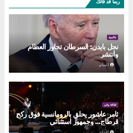
ربما قد فاتك
عالمية
نجل بايدن: السرطان تجاوز العظام
وانتشر
البيان
ثقافة وفن
ثامر عاشور يحلق بالرومانسية فوق ركح
قرطاج… وجمهور استثنائي
البيان