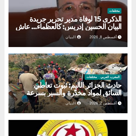
مختلفات
الذكرى 15 لوفاة مدير تحرير جريدة
البيان الحسين إدريس: كالعظماء… عاش
شامخا ورحل واقفا
أغسطس 8, 2026
البيان
المغرب العربي
مختلفات
حادث الجزائر الأليم: ثبوت تعاطي
السائق لمواد مخدّرة والسير بسرعة
عالية في منحدر
أغسطس 2, 2026
البيان