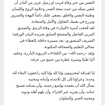
النفس مِن خبر وفاةِ قريب او زميل عزيز من النادر أن
تلتقي بمثله من حيث سعة الصدر وحلاوة الروح واللسان
وطيبة النفس والخلق، يضفي عليك دائماً البهجة والسرور
ويزرع في نفسك التفاؤل والأمل والسعادة.
لقد فُجعت أسرة «البيان» في وفاة الزميل والصديق
المربي الفاضل والمصحح السابق بجريدة البيان الورقية:
الشريف المنصوري، بعد مسيرة حافلة بالعطاء في
مجالي التعليم والصحافة المكتوبة.
ويُعد –رحمه الله– من الكفاءات التربوية البارزة، وخلف
أثرًا طيبًا وسيرة عطرة بين جميع من عرفه.
إنا لفراقه لمحزونون وإنا لله وإنا إليه راجعون؛ البقاء لله
وحده؛ وعزاؤنا إلى كل تلامذته وأبنائه ومحبيه
نسأل الله أن يتغمده بواسع رحمته، وأن يسكنه فسيح
جناته، وأن يجزيه خير الجزاء، وأن يلهم أهله وذويه
ومحبيه الصبر والسلوان