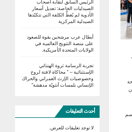
الرئيس السابق لنقابة أصحاب
الصيدليات الخاصة: تعديل أسعار
الأدوية لم يُغطِّ الكلفة التي تتكبّدها
الصيدلية المركزية
أبطال عرب مرشحين بقوة للصعود
على منصة التتويج العالمية في
الولايات المتحدة الأمريكية.
تجربة الرسامة ثروة الهنتاتي
الإستثنائية – ” محاكاة لافتة لروح
وخصوصيات الإرث العمراني والحراك
خة
الإنساني بلمسات أنثويٌة مدهشة”
ن
أحدث التعليقات
اسم
لا توجد تعليقات للعرض.