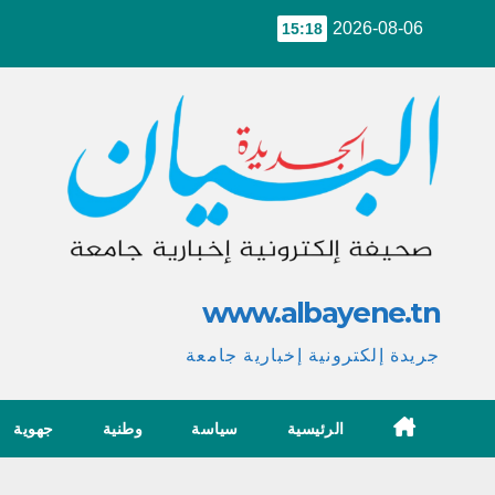
Ski
2026-08-06
15:18
t
conten
www.albayene.tn
جريدة إلكترونية إخبارية جامعة
الرئيسية
سياسة
وطنية
جهوية