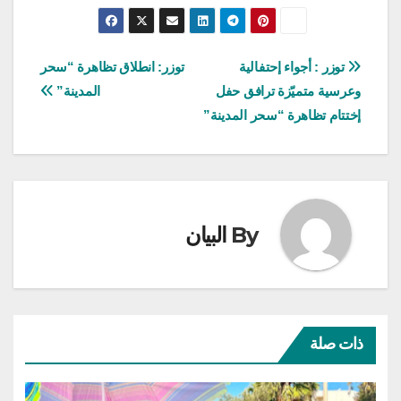
تصفّح
توزر : أجواء إحتفالية
توزر: انطلاق تظاهرة “سحر
وعرسية متميّزة ترافق حفل
المدينة”
المقالات
إختتام تظاهرة “سحر المدينة”
By
البيان
ذات صلة