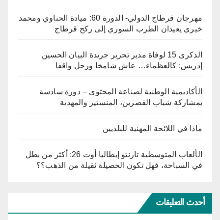
مهرجان قرطاج الدولي- الدورة 60: ميادة الحناوي ومحمد
خيري يعيدان الطرب السوري إلى ركح قرطاج
الذكرى 15 لوفاة مدير تحرير جريدة البيان الحسين
إدريس: كالعظماء… عاش شامخا ورحل واقفا
الأكاديمية الوطنية لصناعة المحتوى – دورة سادسة
بمشاركة شباب القصرين، المنستير والمهدية
ماذا في اللائحة المهنية للبلديين
الألعاب المتوسطية تارنتو إيطاليا أوت 26: أكثر من بطل
في السباحة، فهل تكون الحصيلة ثقيلة من الذهب؟؟
أحدث التعليقات