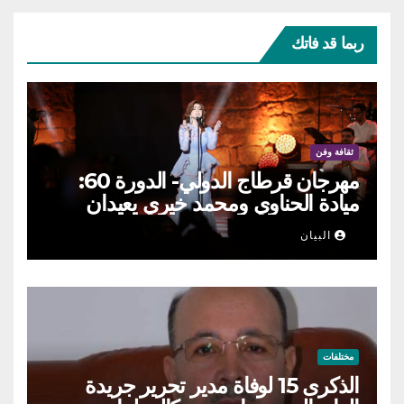
ربما قد فاتك
ثقافة وفن
مهرجان قرطاج الدولي- الدورة 60:
ميادة الحناوي ومحمد خيري يعيدان
الطرب السوري إلى ركح قرطاج
البيان
مختلفات
الذكرى 15 لوفاة مدير تحرير جريدة