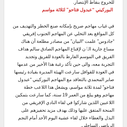
للخروج بنقاط الإنتصار.
البوركيني “عبدول فتاحو” لثلاثة مواسم
في غياب مهاجم صريح بإمكانه صنع الخطر والتهديف من
كل المواقع بعد التخلي عن المهاجم الجنوب إفريقي
“جادوس” علمت “البيان” من مصادر مطلعة أن هناك
مساع جارية الٱن لإقناع المهاجم الصادق سالم هداف
الفريق في الموسم الفارط بالعودة للفريق وتجديد
التجربة معه، والى حين تأكد رغبة هذا الأخير من عدمها
في العودة للقوافل سارعت الهيئة المديرة بقيادة رئيسها
صابر المحمدي بالتعاقد مع المهاجم البوركيني “عبدول
فتاحو” لمدة ثلاثة مواسم، ويشغل هذا اللاعب خطة
مهاجم وهو يبلغ من العمر 19 سنة، كما سارعت بتمكين
اللاعبين اللذين شاركوا في لقاء النادي الإفريقي من
المنحة المتفق عليها وذلك بهدف مزيد تحفيزهم على
البذل والعطاء خلال لقاء عشية اليوم الأحد أمام النجم
الرياضي الساحلي.