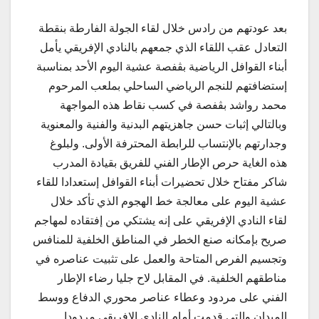
بعد عودتهم من رادس خلال لقاء الجولة الفارطة بنقطة
التعادل عقب اللقاء الذي جمعهم بالنادي الإفريقي يأمل
أبناء القوافل الرياضية بڨفصة عشية اليوم الأحد بمناسبة
إستضافتهم للنجم الرياضي الساحلي بملعب المرحوم
محمد رواشد بڨفصة في كسب نقاط هذه المواجهة
وبالتالي إثبات حسن جاهزيتهم البدنية والفنية والمعنوية
وجدارتهم بالإنتساب للرابطة المحترفة الأولى. ولبلوغ
هذه الغاية حرص الإطار الفني للفريق بقيادة المدرب
شاكر مفتاح خلال تحضيرات أبناء القوافل إستعدادا للقاء
عشية اليوم على معالجة خط الهجوم الذي تأكد خلال
لقاء النادي الإفريقي على إنه يشتكي من إفتقاده لمهاجم
صريح بإمكانه صنع الخطر في المناطق الخلفية للمنافس
وتجسيم الفرص المتاحة والعمل على تثبيت عناصره في
مناطقهم الخلفية. في المقابل لاح جليا رضاء الإطار
الفني على مردود وعطاء عناصر محوري الدفاع ووسط
الميدان والتي قدمت أمام النادي الإفريقي مردودا