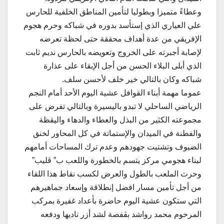
وعطاءً متميزا وبطوليا لتأمين المناطق الخلفية للحارس
علي العياري الذي إستأسد بدوره في شباكه وحرم هجوم
الإفريقي من عدة أهداف محققة حتى لحظة تعرضه
لإصابة أجبرته على الخروج وتعويضه بالحارس نديم ثابت
الذي أبلى البلاء الحسن من أجل الإبقاء على عذارة
شباكه وكان بالتالي خير خلف لأحسن سلف.
عموما مهمة أبناء القوافل عشية اليوم الأحد أمام النجم
الرياضي الساحلي لا تبدو باليسيرة وبالتالي تفرض على
مجموعته الكثير من البذل والعطاء والدهاء واليقظة
والفطنة في الميدان والإستماتة في كل المحاور لخنق
الضيوف وتشتيت جهودهم وعدم ترك المساحات أمامهم
لبناء هجومي مركز يتسم بالخطورة واللعب ب” ڨليب”
وحرث الملعب بالطول والعرض لكسب نقاط هذا اللقاء
من أجل تأمين مسار افضل إنطلاقة وإسعاد جماهيرهم
التي ستكون عشية اليوم حاضرة بأعداد غفيرة بمركب
المرحوم محمد رواشد بڨفصة لشد أزر ناديها ودفعه