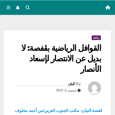
رياضة
القوافل الرياضية بڨفصة: لا
بديل عن الانتصار لإسعاد
الأنصار
By
البيان
سبتمبر 3, 2023
ڨفصة:البيان- مكتب الجنوب الغربي/من أحمد مخلوف.