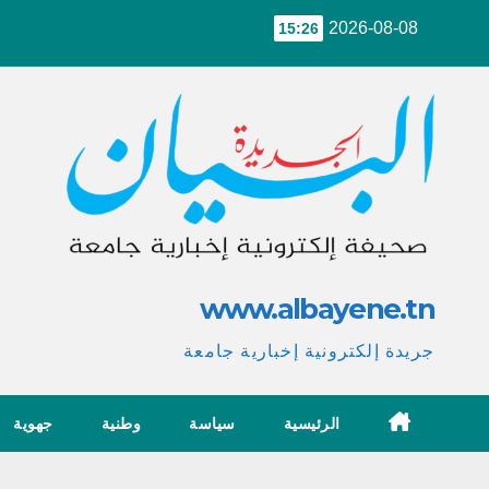
Ski
2026-08-08
15:26
t
conten
www.albayene.tn
جريدة إلكترونية إخبارية جامعة
الرئيسية
سياسة
وطنية
جهوية