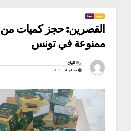
جهوية
صحة
القصرين: حجز كميات من 
ممنوعة في تونس
By
البيان
فبراير 14, 2025