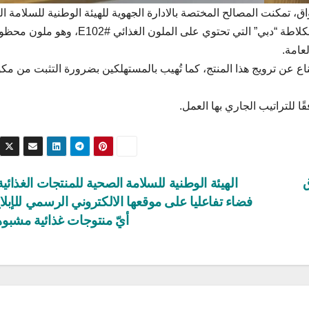
واق، تمكنت المصالح المختصة بالادارة الجهوية للهيئة الوطنية للسلامة ا
للمنتجات الغذائية بولاية الڨصرين، من حجز كميات من شكلاطة “دبي” التي تحتوي على الملون الغذائي #E102، وهو م
عامة.
اع عن ترويج هذا المنتج، كما تُهيب بالمستهلكين بضرورة التثبت من مك
ًا للتراتيب الجاري بها العمل.
ق
الهيئة الوطنية للسلامة الصحية للمنتجات الغذائي
فضاء تفاعليا على موقعها الالكتروني الرسمي للإبل
أيّ منتوجات غذائية مشبو