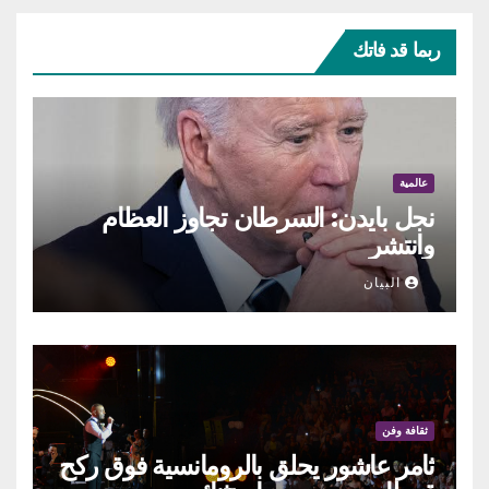
ربما قد فاتك
عالمية
نجل بايدن: السرطان تجاوز العظام
وانتشر
البيان
ثقافة وفن
ثامر عاشور يحلق بالرومانسية فوق ركح