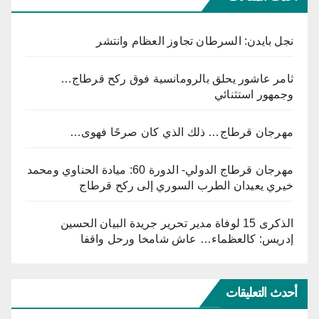
نجل بايدن: السرطان تجاوز العظام وانتشر
ثامر عاشور يحلق بالرومانسية فوق ركح قرطاج…
وجمهور استثنائي
مهرجان قرطاج… ذلك الذي كان صرحًا فهوى…
مهرجان قرطاج الدولي- الدورة 60: ميادة الحناوي ومحمد
خيري يعيدان الطرب السوري إلى ركح قرطاج
الذكرى 15 لوفاة مدير تحرير جريدة البيان الحسين
إدريس: كالعظماء… عاش شامخا ورحل واقفا
أحدث التعليقات