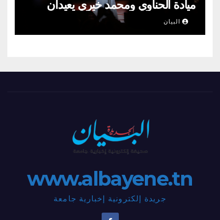
ميادة الحناوي ومحمد خيري يعيدان
الطرب السوري إلى ركح قرطاج
البيان
www.albayene.tn
جريدة إلكترونية إخبارية جامعة