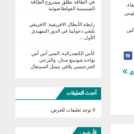
في الطاقة تطلق مشروع الطاقة
اء،
الشمسية الفولطاضوئية
لوس.
رابطة الأبطال الافريقية: الافريقي
كين
يلتقي دجوليبا في الدور التمهيدي
الأول…
كأس الكنفدرالية: السي آس آس
يواجه شوتينع ستار، والترجي
الجرجيسي يلاقي ممثل السينغال
زي
أحدث التعليقات
لا توجد تعليقات للعرض.
الأرشيف