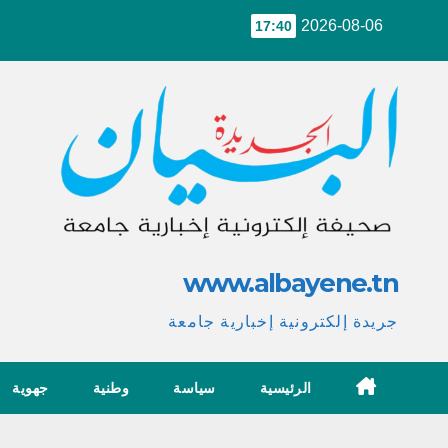
Ski
2026-08-06
17:40
t
conten
www.albayene.tn
جريدة إلكترونية إخبارية جامعة
الرئيسية
سياسة
وطنية
جهوية