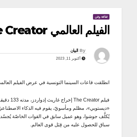
ثقافة وفن
الفيلم العالمي The Creator في قاعات السينما التونسية
By
البيان
أكتوبر 11, 2023
انطلقت قاعات السينما التونسية في عرض الفيلم العالمي The Creator، الذي لاقت عروضه الأولى نجاحا كبي
فيلم ator
«ديستوبي»، مظلم ومأسويّ، يقوم فيه الذكاء الاصطناعيّ
يُكلَّف جوشوا، وهو عميل سابق في القوات الخاصّة يُجسّ
سباق للحصول عليه من قِبَل قوى العالم.