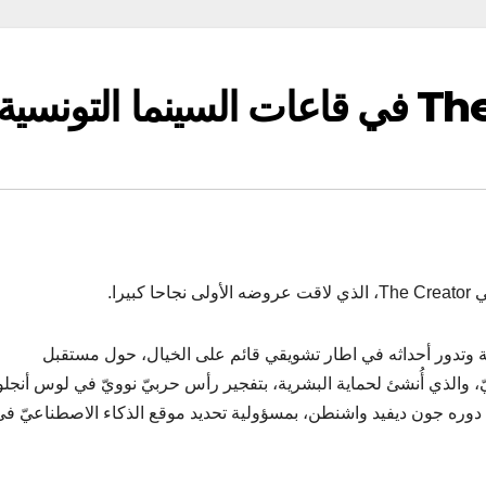
را.
The Cre إخراج غاريث إدواردز، مدته 133 دقيقة وتدور أحداثه في اطار تشويقي قائم على الخيال، حول مستقبل
، والذي أُنشئ لحماية البشرية، بتفجير رأس حربيّ نوويّ في لوس أنج
د دوره جون ديفيد واشنطن، بمسؤولية تحديد موقع الذكاء الاصطناعيّ ف