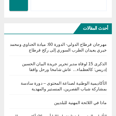
أحدث المقالات
مهرجان قرطاج الدولي- الدورة 60: ميادة الحناوي ومحمد
خيري يعيدان الطرب السوري إلى ركح قرطاج
الذكرى 15 لوفاة مدير تحرير جريدة البيان الحسين
إدريس: كالعظماء… عاش شامخا ورحل واقفا
الأكاديمية الوطنية لصناعة المحتوى – دورة سادسة
بمشاركة شباب القصرين، المنستير والمهدية
ماذا في اللائحة المهنية للبلديين