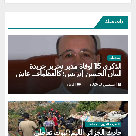
ذات صلة
مختلفات
الذكرى 15 لوفاة مدير تحرير جريدة
البيان الحسين إدريس: كالعظماء… عاش
شامخا ورحل واقفا
أغسطس 8, 2026
البيان
المغرب العربي
مختلفات
حادث الجزائر الأليم: ثبوت تعاطي