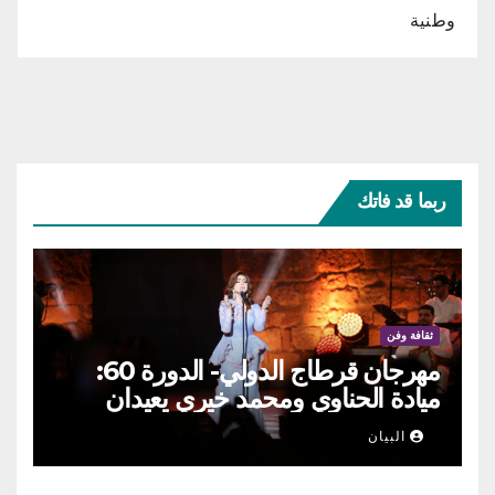
وطنية
ربما قد فاتك
ثقافة وفن
مهرجان قرطاج الدولي- الدورة 60:
ميادة الحناوي ومحمد خيري يعيدان
الطرب السوري إلى ركح قرطاج
البيان