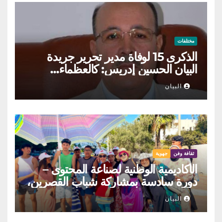
مختلفات
الذكرى 15 لوفاة مدير تحرير جريدة
البيان الحسين إدريس: كالعظماء…
عاش شامخا ورحل واقفا
البيان
ثقافة وفن
جهوية
الأكاديمية الوطنية لصناعة المحتوى –
دورة سادسة بمشاركة شباب القصرين،
المنستير والمهدية
البيان