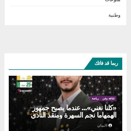
وطنية
ربما قد فاتك
ثقافة وفن
رياضة
«كلنا نغني»… عندما يصبح جمهور
الهمهاما نجم السهرة ومنقذ النادي
البيان