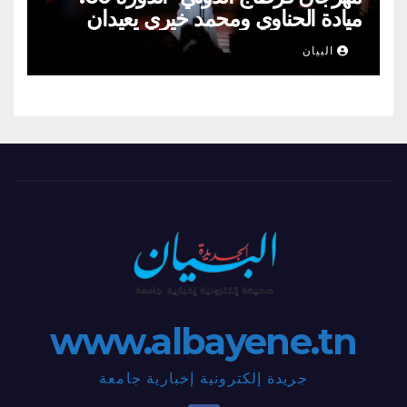
ميادة الحناوي ومحمد خيري يعيدان
الطرب السوري إلى ركح قرطاج
البيان
www.albayene.tn
جريدة إلكترونية إخبارية جامعة