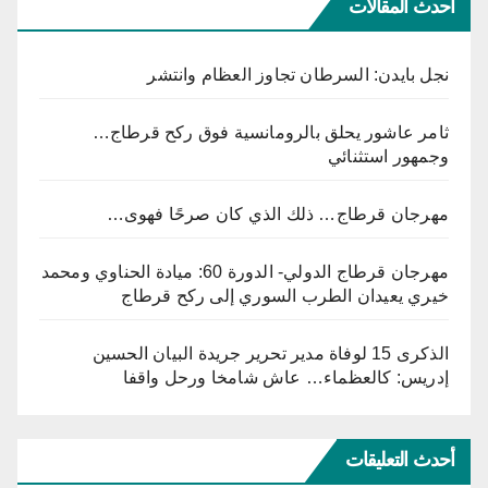
أحدث المقالات
نجل بايدن: السرطان تجاوز العظام وانتشر
ثامر عاشور يحلق بالرومانسية فوق ركح قرطاج…
وجمهور استثنائي
مهرجان قرطاج… ذلك الذي كان صرحًا فهوى…
مهرجان قرطاج الدولي- الدورة 60: ميادة الحناوي ومحمد
خيري يعيدان الطرب السوري إلى ركح قرطاج
الذكرى 15 لوفاة مدير تحرير جريدة البيان الحسين
إدريس: كالعظماء… عاش شامخا ورحل واقفا
أحدث التعليقات