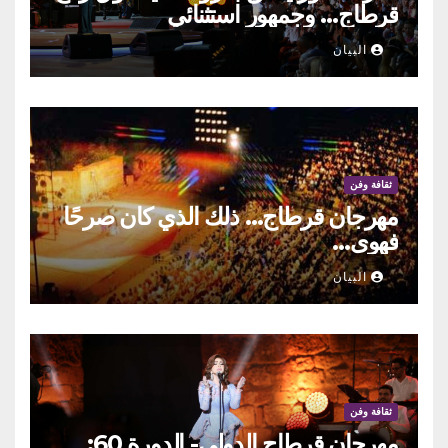
قرطاج… وجمهور استثنائي
البيان
ثقافة وفن
مهرجان قرطاج… ذلك الذي كان صرحًا
فهوى…
البيان
ثقافة وفن
مهرجان قرطاج الدولي- الدورة 60: