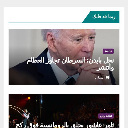
ربما قد فاتك
عالمية
نجل بايدن: السرطان تجاوز العظام
وانتشر
البيان
ثقافة وفن
ثامر عاشور يحلق بالرومانسية فوق ركح