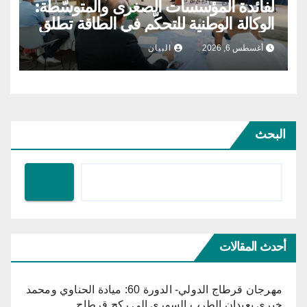
لفائدة المؤسسات الصغرى والمتوسّطة:
الوكالة الوطنية للتحكّم في الطاقة تطلق
مشروع الطاقة الشمسية الفولطاضوئية
أغسطس 6, 2026
البيان
البحث
أحدث المقالات
مهرجان قرطاج الدولي- الدورة 60: ميادة الحناوي ومحمد
خيري يعيدان الطرب السوري إلى ركح قرطاج