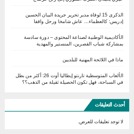
الذكرى 15 لوفاة مدير تحرير جريدة البيان الحسين
إدريس: كالعظماء… عاش شامخا ورحل واقفا
الأكاديمية الوطنية لصناعة المحتوى – دورة سادسة
بمشاركة شباب القصرين، المنستير والمهدية
ماذا في اللائحة المهنية للبلديين
الألعاب المتوسطية تارنتو إيطاليا أوت 26: أكثر من بطل
في السباحة، فهل تكون الحصيلة ثقيلة من الذهب؟؟
أحدث التعليقات
لا توجد تعليقات للعرض.