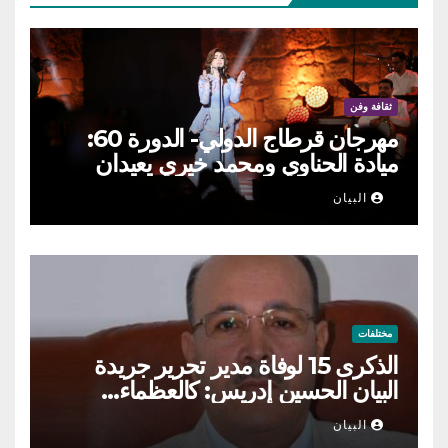
ثقافة وفن
مهرجان قرطاج الدولي- الدورة 60:
ميادة الحناوي ومحمد خيري يعيدان
الطرب السوري إلى ركح قرطاج
البيان
مختلفات
الذكرى 15 لوفاة مدير تحرير جريدة
البيان الحسين إدريس: كالعظماء…
عاش شامخا ورحل واقفا
البيان