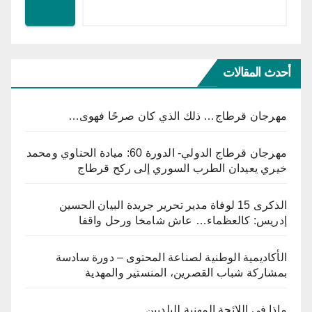
أحدث المقالات
مهرجان قرطاج… ذلك الذي كان صرحًا فهوى…
مهرجان قرطاج الدولي- الدورة 60: ميادة الحناوي ومحمد
خيري يعيدان الطرب السوري إلى ركح قرطاج
الذكرى 15 لوفاة مدير تحرير جريدة البيان الحسين
إدريس: كالعظماء… عاش شامخا ورحل واقفا
الأكاديمية الوطنية لصناعة المحتوى – دورة سادسة
بمشاركة شباب القصرين، المنستير والمهدية
ماذا في اللائحة المهنية للبلديين