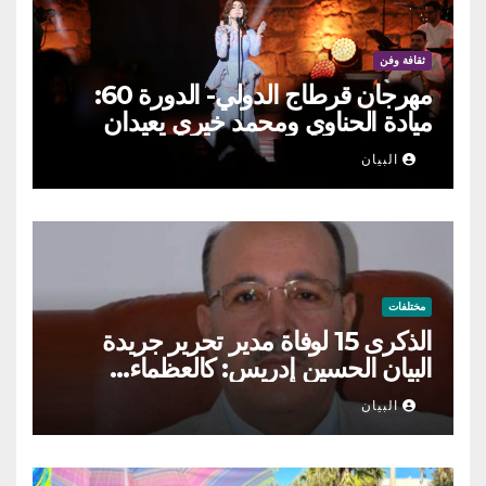
ثقافة وفن
مهرجان قرطاج الدولي- الدورة 60:
ميادة الحناوي ومحمد خيري يعيدان
الطرب السوري إلى ركح قرطاج
البيان
مختلفات
الذكرى 15 لوفاة مدير تحرير جريدة
البيان الحسين إدريس: كالعظماء…
عاش شامخا ورحل واقفا
البيان