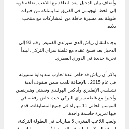
وأضاف بيان الدحيل: يعد التعاقد مع اللاعب إضافة قوية
إلى الخط الهجومي في الفريق لما يمتلكه من خبرات
طويلة بعد مسيرة حافلة من المشاركات مع منتخب
بلاده.
وجاء انتقال زياش الذي سيرتدي القميص رقم 93 إلى
الدحيل بعد فسخ عقده مع غلطة سراي التركي، ليبدأ
تجربة جديدة في الدوري القطري.
يذكر أن زياش قد خاض عدة تجارب منذ بداية مسيرته
في عام 2015 ، بالإضافة للعب ضمن صفوف أندية
تشيلسي الإنقليزي وأياكس الهولندي وتفينتي وهيرينفين
وأخيرا مع غلطة سراي التركي حيث خاض رفقته في
الموسم الحالي 11 مباراة في جميع المسابقات، قدم
فيها تمريرة حاسمة واحدة.
ولعب اللاعب المغربي 5 مباريات في البطولة التركية،
إضافة إلى 3 مباريات في الدوري الأوروبي ومباراتين في