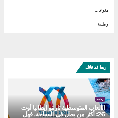
منوعات
وطنية
ربما قد فاتك
رياضة
الألعاب المتوسطية تارنتو إيطاليا أوت
26: أكثر من بطل في السباحة، فهل