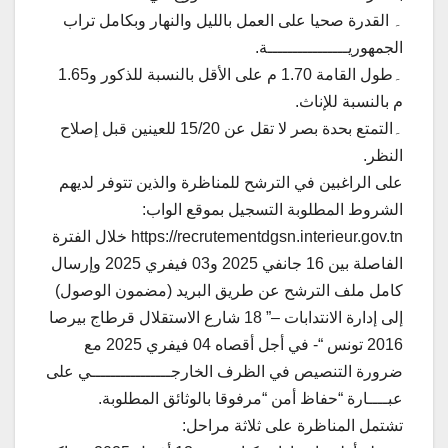
۔ القدرة صحيا على العمل بالليل والنهار وبكامل تراب
الجمهوريــــــــــــــــة.
۔طول القامة 1.70 م على الأقل بالنسبة للذكور و1.65
م بالنسبة للإناث.
۔التمتع بحدة بصر لا تقل عن 15/20 للعينين قبل إصلاح
النظر.
على الراغبين في الترشح للمناظرة والذين تتوفر لديهم
الشروط المطلوبة التسجيل بموقع الواب:
https://recrutementdgsn.interieur.gov.tn خلال الفترة
الفاصلة بين 16 جانفي 2025 و03 فيفري 2025 وإرسال
كامل ملف الترشح عن طريق البريد (مضمون الوصول)
إلى إدارة الانتدابات –” 18 شارع الاستقلال قرطاج بيرصا
2016 تونس “- في أجل أقصاه 04 فيفري 2025 مع
ضرورة التنصيص في الظرف الخارجــــــــــــــــي على
عبــــارة “حفاظ أمن “مرفوقا بالوثائق المطلوبة.
تشتمل المناظرة على ثلاثة مراحل: