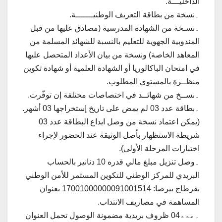
الداخليـــة.
۔نسخة من بطاقة التعريف الوطنيـــــــة.
۔نسـخة من الشهادة المدرسية (مصادق عليها من قبل
المندوبية الجهوية للتعليم بالنسبة للشهائد المسلمة من
المعاهد الخاصة) ونسخة من بيان الأعداد المتحصل عليها
في امتحان الباكالوريا أو الشهادة العلمية أو شهادة تكوين
منظــرة بالمستوى المطلوب.
۔نســخ من شهائــد في اختصاصات مختلفة إن توفّرت.
۔بطاقة عدد 03 لم يمض على تاريخ إستخراجها 03 أشهر.
(يمكن اعتماد نسخة من وصل ايداع البطاقة عدد 03
شريطة الاستظهار بأصل الوثيقة عند الحضور لإجراء
اختبارات المرحلة الأولى).
۔وصل تنزيل مبلغ مالي قدره 10 دنانير بالحساب
البريدي للمركز الوطني للتكوين المستمر للأمن الوطني
بقرطاج بيرصا: 17001000000091001514 بعنوان
المساهمة في مصاريف الانتداب.
۔عدد04 ظروف بريدية مضمونة الوصول تحمل العنوان