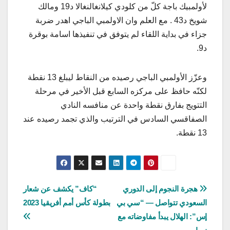
لأولمبيك باجة كلّ من كلودي كيلانغالنغالا د19 ومالك
شويخ د43 . مع العلم وان الاولمبي الباجي اهدر ضربة
جزاء في بداية اللقاء لم يتوفق في تنفيذها اسامة بوقرة
د9.
وعزّز الأولمبي الباجي رصيده من النقاط ليبلغ 13 نقطة
لكنّه حافظ على مركزه السابع قبل الأخير في مرحلة
التتويج بفارق نقطة واحدة عن منافسه النادي
الصفاقسي السادس في الترتيب والذي تجمد رصيده عند
13 نقطة.
تصفّح
هجرة النجوم إلى الدوري
“كاف” يكشف عن شعار
السعودي تتواصل — “سي بي
بطولة كأس أمم أفريقيا 2023
المقالات
إس”: الهلال يبدأ مفاوضاته مع