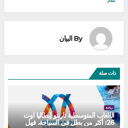
نيمار
By
البيان
ذات صلة
رياضة
الألعاب المتوسطية تارنتو إيطاليا أوت
26: أكثر من بطل في السباحة، فهل