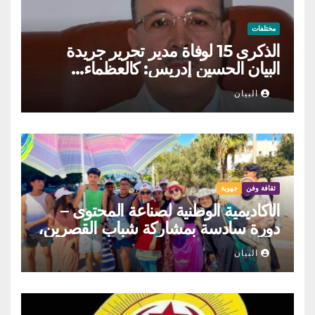
مختلفات
الذكرى 15 لوفاة مدير تحرير جريدة
البيان الحسين إدريس: كالعظماء…
عاش شامخا ورحل واقفا
البيان
ثقافة وفن
جهوية
الأكاديمية الوطنية لصناعة المحتوى –
دورة سادسة بمشاركة شباب القصرين،
المنستير والمهدية
البيان