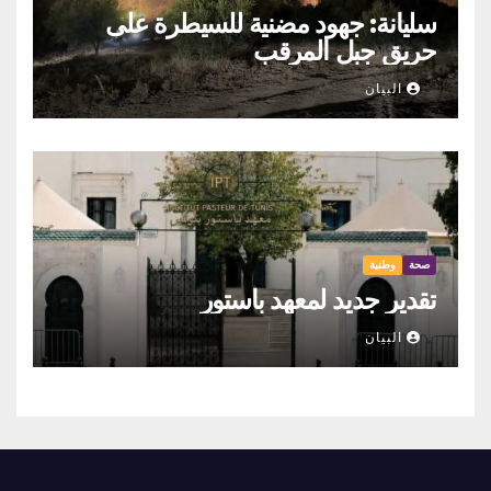
سليانة: جهود مضنية للسيطرة على
حريق جبل المرقب
البيان
صحة
وطنية
تقدير جديد لمعهد باستور
البيان