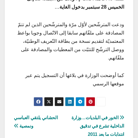
الخميس 28 سبتمبر بدخول الغاية
…
ودعت المترشّحين لأوّل مرّة والمترشّحين الذين لم تتمّ
المصادقة على ملفّاتهم سابقا إلى الاتّصال وجوبا بواعظ
المعتمديّة لتقديم نسخة من بطاقة التّعريف الوطنيّة،
ووصل الترشّح للتثبّت من المعطيات والمصادقة على
ملفّاتهم.
كما أوضحت الوزارة في بلاغها أن التسجيل يتم عبر
موقعها الرسمي
تصفّح
الخور في البلديات…وزارة
الحشاني يلتقي العباسي
الداخلية تشرع في تدقيق
ونمصية
المقالات
انتدابات ما بعد 2011