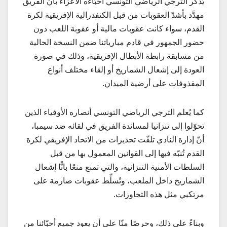
يُذَكِّر الترجي الرياضي التونسي أحبّاءه الأعزّاء بأنّ الفريق
مهدَّد بأشدّ العقوبات من قبل الكنفدرالية الإفريقية لكرة
القدم، سواء كانت عقوبات مالية أو عقوبة اللعب دون
حضور الجمهور في قادم مبارياتنا ضمن النسخة الحالية
من مسابقة رابطة الأبطال الإفريقية، وذلك في صورة
العودة إلى إشعال الشماريخ أو إلقاء مختلف أنواع
المقذوفات على أرضية الميدان.
كما يُعلم الترجي الرياضي التونسي أنصاره الأوفياء الذين
تحوّلوا إلى تنزانيا لمساندة الفريق في لقائه ضد سيمبا،
أنّ إدارة النادي تلقّت تحذيرات من الاتحاد الإفريقي لكرة
القدم تُنبّه فيها إلى القوانين المعمول بها من قبل
السلطات الأمنية التنزانية، والتي تمنع منعًا باتًّا إشعال
الشماريخ داخل الملعب، وتُسلِّط عقوبات صارمة على
مرتكبي مثل هذه التجاوزات.
وبناءً على ذلك، وحرصًا منّا على أن يعود جميع أحبّائنا من