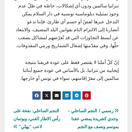
تنزانيا سالمين ودون أي إشكالات، خاصّة في ظلّ عدم
وجود تمثيلية دبلوماسية تونسية في دار السلام يمكن
التدخل عبرها لفضّ أو حسم أي طارئ، فإننا ندعو
أنصارنا إلى الالتزام التام بقوانين البلد المضيف، والابتعاد
عن أبسط التجاوزات التي قد تُعرّضهم لمشاكل يصعب
حلّها، وفي مقدّمتها إشعال الشماريخ ورمي المقذوفات.
إنّ كلّ أملنا لا يقتصر فقط على عودة فريقنا بنتيجة
إيجابية من تنزانيا، بل بالأساس في عودة جميع أبنائنا
سالمين إلى مقرّ إقامتهم، سواء في تونس أو خارجها.
تصفّح
رسمي / النجم الساحلي –
النجم الساحلي: نفخة على
وجدي كشريدة يمضي عقدا
رأس الاطار الفني، وبوتمان
المقالات
بموسم ونصف مع النجم
لاعب “يهنّي”