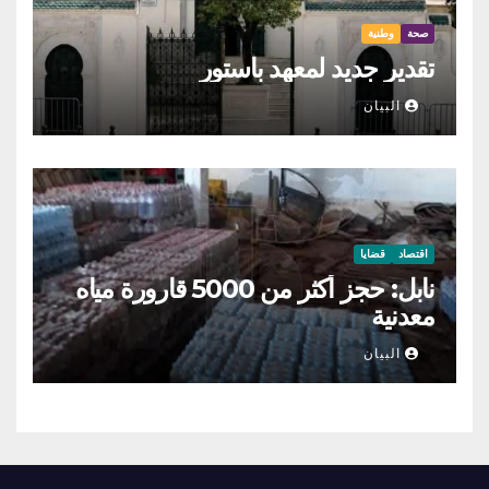
صحة
وطنية
تقدير جديد لمعهد باستور
البيان
اقتصاد
قضايا
نابل: حجز أكثر من 5000 قارورة مياه
معدنية
البيان