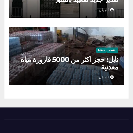
البيان
اقتصاد
قضايا
نابل: حجز أكثر من 5000 قارورة مياه
معدنية
البيان