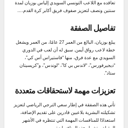
تعاقده مع اللاعب التونسي السويدي إلياس بوزيان لمدة
سنتين ونصف لتعزيز صفوف فريق أكابر كرة القدم….
تفاصيل الصفقة
يبلغ بوزيان، البالغ من العمر 27 عامًا، من العمر ويشغل
خطة لاعب رواق أيمن. سبق له أن لعب في الدوري
السويدي مع عدة فرق، منها “فاستيراس آس كي”،
“ديجيرفورس”، “لاندس بي كا”، “لوندس”، و”كريسيتان
ستاد”.
تعزيزات مهمة لاستحقاقات متعددة
تأتي هذه الصفقة في إطار سعي الترجي الرياضي لتعزيز
تشكيلته البشرية بلاعبين قادرين على تقديم الإضافة،
استعدادًا للمنافسات المهمة التي تنتظره في الأشهر
المقبلة. وتشمل هذه المنافسات: