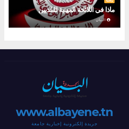
وطنية
ماذا في اللائحة المهنية للبلديين
البيان
www.albayene.tn
جريدة إلكترونية إخبارية جامعة