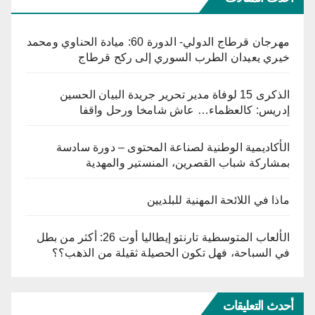
مهرجان قرطاج الدولي- الدورة 60: ميادة الحناوي ومحمد
خيري يعيدان الطرب السوري إلى ركح قرطاج
الذكرى 15 لوفاة مدير تحرير جريدة البيان الحسين
إدريس: كالعظماء… عاش شامخا ورحل واقفا
الأكاديمية الوطنية لصناعة المحتوى – دورة سادسة
بمشاركة شباب القصرين، المنستير والمهدية
ماذا في اللائحة المهنية للبلديين
الألعاب المتوسطية تارنتو إيطاليا أوت 26: أكثر من بطل
في السباحة، فهل تكون الحصيلة ثقيلة من الذهب؟؟
أحدث التعليقات