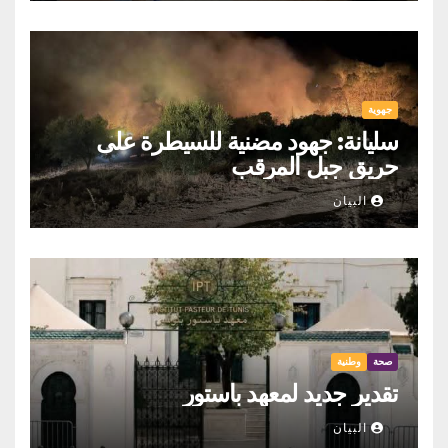
جهوية
سليانة: جهود مضنية للسيطرة على
حريق جبل المرقب
البيان
صحة
وطنية
تقدير جديد لمعهد باستور
البيان