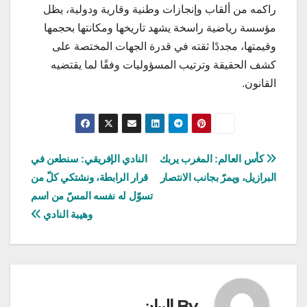
راكمه من ألقاب وإنجازات وطنية وقارية ودولية، يظل
مؤسسة رياضية راسخة يشهد تاريخها ومكانتها بحجمها
وقيمتها، مجددًا ثقته في قدرة الجهات المختصة على
كشف الحقيقة وترتيب المسؤوليات وفقًا لما يقتضيه
القانون.
تصفّح
كأس العالم: المغرب يربك
النادي الإفريقي: سنطعن في
البرازيل، ويمرّ بجانب الانتصار
قرار الرابطة، ونشتكي كلّ من
المقالات
تسوّل له نفسه المسّ من اسم
وهيبة النادي
By
البيان