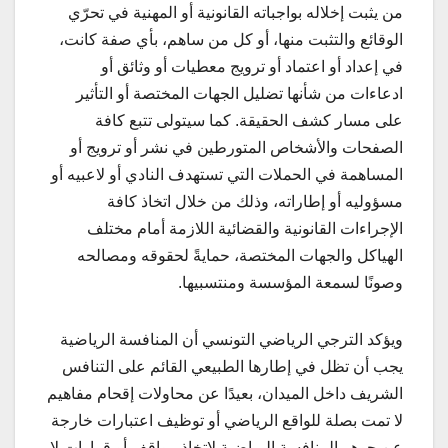
من يثبت إخلاله بواجباته القانونية أو المهنية في تحرّي
الوقائع والتثبت منها، أو كل من ساهم، بأي صفة كانت،
في إعداد أو اعتماد أو ترويج معطيات أو وثائق أو
ادعاءات من شأنها تضليل الجهات المختصة أو التأثير
على مسار كشف الحقيقة. كما سيتولى تتبع كافة
الصفحات والأشخاص المتورطين في نشر أو ترويج أو
المساهمة في الحملات التي تستهدف النادي أو لاعبيه أو
مسؤوليه أو إطاراته، وذلك من خلال اتخاذ كافة
الإجراءات القانونية والقضائية اللازمة أمام مختلف
الهياكل والجهات المختصة، حمايةً لحقوقه ومصالحه
وصونًا لسمعة المؤسسة ومنتسبيها.
ويؤكد الترجي الرياضي التونسي أن المنافسة الرياضية
يجب أن تظل في إطارها الطبيعي القائم على التنافس
الشريف داخل الميدان، بعيدًا عن محاولات إقحام مفاهيم
لا تمت بصلة للواقع الرياضي أو توظيف اعتبارات خارجة
عن جوهر المنافسة الرياضية لاتخاذ مواقف أو قرارات لا