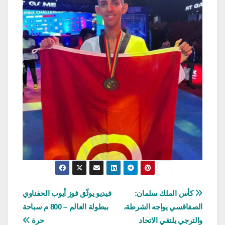
تصفّح
كأس الملك سلمان:
فيديو يوثّق فوز أيوب الحفناوي
الصفاقسي يواجه الشرطة،
ببطولة العالم – 800 م سباحة
المقالات
والترجي يلتقي الاتحاد
حرة