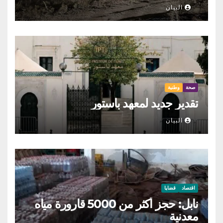
البيان
صحة
وطنية
تقدير جديد لمعهد باستور
البيان
اقتصاد
قضايا
نابل: حجز أكثر من 5000 قارورة مياه
معدنية