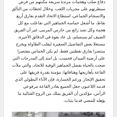
دفاع صلب وهجمات مرتدة سريعة مكنتهم من فرض
سيطرتهم على مجريات اللعب. وخلال لحظات من التألق
والانسجام الجماعي، استطاع الاتحاد التقدم بفارق أربع
نقاط، ما أشعل حماسة الجماهير التي تفاعلت مع كل
هجمة وكل تصد رائع من حارس المرمى. غير أن الفريق
الضيف لم يستسلم، بل عاد بقوة في الدقائق الأخيرة،
مستغلا بعض التفاصيل الصغيرة ليقلب الطاولة ويخرج
منتصرا بفارق نقطتين فقط. لم يكن الحماس مقتصرا
على أرضية الميدان فحسب، بل امتد إلى المدرجات التي
ضجت بالحياة بفضل الجماهير الوفية للاتحاد، والتي ملأت
القاعة بأهازيجها وهتافاتها، مؤمنة بقدرة فريقها على
تحقيق الإنجاز. ورغم الخسارة، فإن الأداء البطولي الذي
قدمه اللاعبون جعل الجميع يغادر القاعة مرفوعي
الرأس، مؤكدين أن الفريق يملك من الروح القتالية ما
يؤهله للمضي قدما بثبات.