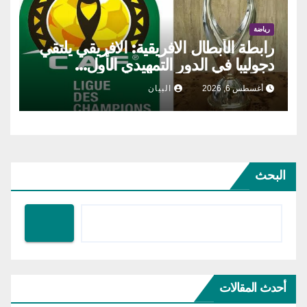
رياضة
رابطة الأبطال الافريقية: الافريقي يلتقي
دجوليبا في الدور التمهيدي الأول…
أغسطس 6, 2026
البيان
البحث
أحدث المقالات