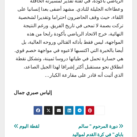
الرياضي بأكودة، في لفتة تقدير لمسيرته الحافلة
وعطاءاته الجليلة للنادي. مشهد أضفى بعدا إنسانيا على
اللقاء، حيث وقف الحاضرون احتراما وتقديرا لشخصية
تركت بصمة لا تمحى في تاريخ الفريق. ورغم النتيجة
النهائية، خرج الاتحاد الرياضي بأكودة رابحا من هذه
المواجهة، ليس فقط بأدائه القتالي وروحه العالية، بل
أيضا بالخبرة التي اكتسبها لاعبوه في مواجهة خصم قوي.
هي خسارة تحمل في طياتها دروسا ثمينة، وتشكل نقطة
انطلاق نحو مستقبل أكثر إشراقا لهذا الجيل الصاعد،
الذي أثبت أنه قادر على مقارعة الكبار…
إلياس صبري جمال
تصفّح
دورة المرحوم ” سالم
لقطة اليوم
باباي” في كرة القدم لمواليد