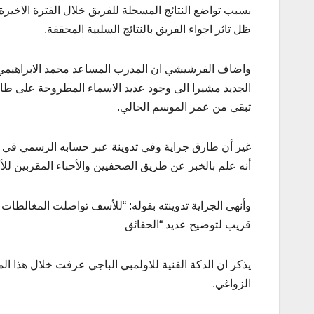
بسبب تواضع النتائج المسجلة للفريق خلال الفترة الاخير
ظل تاثر اجواء الفريق بالنتائج السلبية المحققة.
واضاف الفرشيشي ان المدرب المساعد محمد الابراهيمي 
الجديد مشيرا الى وجود عديد الاسماء المطروحة على طاولة
تبقى من عمر الموسم الحالي.
غير أن طارق جراية وفي تدوينة عبر حسابه الرسمي في فايس
أنه علم بالخبر عن طريق الصحفيين والأحباء المقربين لل
وأنهى الجراية تدوينته بقوله: “للأسف تواصلت المغالطا
قريب لتوضيح عديد “الحقائق
يذكر ان الدكة الفنية للاولمبي الباجي عرفت خلال هذا ال
الزواغي.