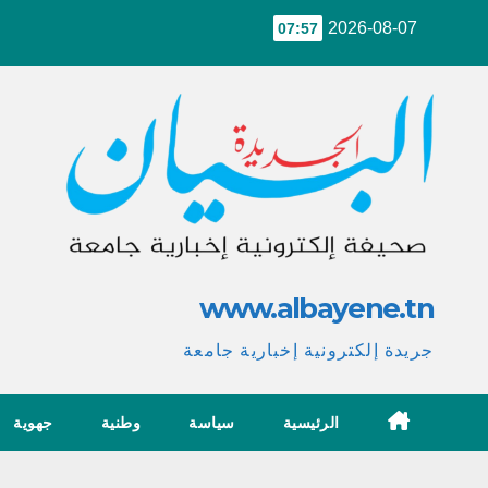
Ski
2026-08-07
07:57
t
conten
www.albayene.tn
جريدة إلكترونية إخبارية جامعة
الرئيسية
سياسة
وطنية
جهوية