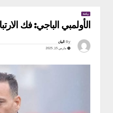
رياضة
الأولمبي الباجي: فك الارت
By
البيان
مارس 15, 2025