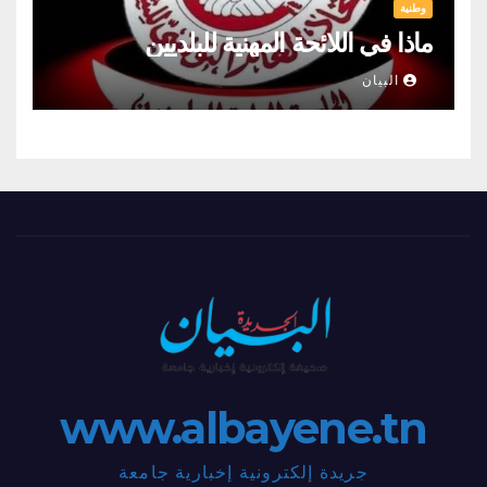
وطنية
ماذا في اللائحة المهنية للبلديين
البيان
www.albayene.tn
جريدة إلكترونية إخبارية جامعة