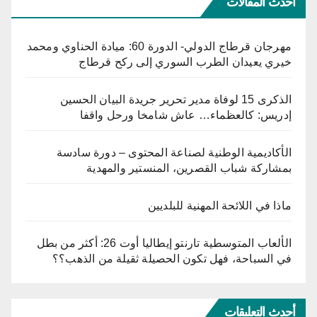
أحدث المقالات
مهرجان قرطاج الدولي- الدورة 60: ميادة الحناوي ومحمد
خيري يعيدان الطرب السوري إلى ركح قرطاج
الذكرى 15 لوفاة مدير تحرير جريدة البيان الحسين
إدريس: كالعظماء… عاش شامخا ورحل واقفا
الأكاديمية الوطنية لصناعة المحتوى – دورة سادسة
بمشاركة شباب القصرين، المنستير والمهدية
ماذا في اللائحة المهنية للبلديين
الألعاب المتوسطية تارنتو إيطاليا أوت 26: أكثر من بطل
في السباحة، فهل تكون الحصيلة ثقيلة من الذهب؟؟
أحدث التعليقات