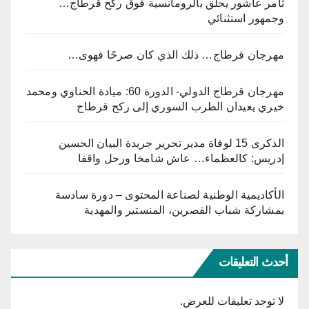
ثامر عاشور يحلق بالرومانسية فوق ركح قرطاج…
وجمهور استثنائي
مهرجان قرطاج… ذلك الذي كان صرحًا فهوى…
مهرجان قرطاج الدولي- الدورة 60: ميادة الحناوي ومحمد
خيري يعيدان الطرب السوري إلى ركح قرطاج
الذكرى 15 لوفاة مدير تحرير جريدة البيان الحسين
إدريس: كالعظماء… عاش شامخا ورحل واقفا
الأكاديمية الوطنية لصناعة المحتوى – دورة سادسة
بمشاركة شباب القصرين، المنستير والمهدية
أحدث التعليقات
لا توجد تعليقات للعرض.