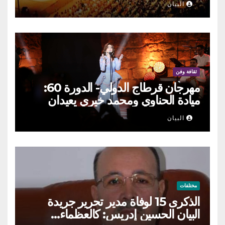
البيان
ثقافة وفن
مهرجان قرطاج الدولي- الدورة 60:
ميادة الحناوي ومحمد خيري يعيدان
الطرب السوري إلى ركح قرطاج
البيان
مختلفات
الذكرى 15 لوفاة مدير تحرير جريدة
البيان الحسين إدريس: كالعظماء…