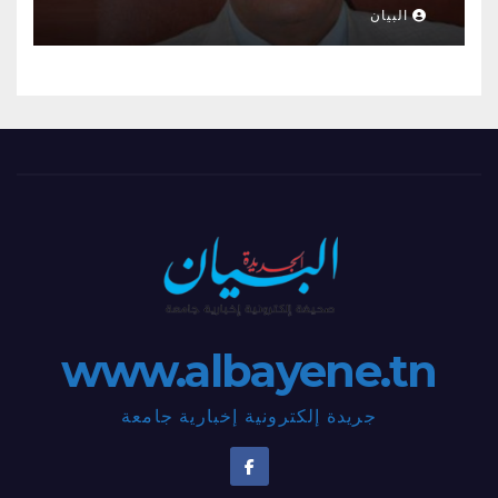
عاش شامخا ورحل واقفا
البيان
www.albayene.tn
جريدة إلكترونية إخبارية جامعة