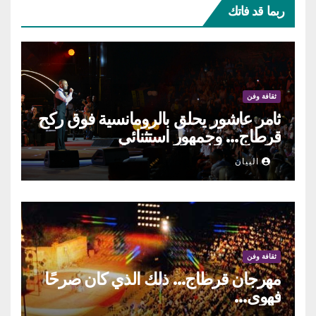
ربما قد فاتك
ثقافة وفن
ثامر عاشور يحلق بالرومانسية فوق ركح
قرطاج… وجمهور استثنائي
البيان
ثقافة وفن
مهرجان قرطاج… ذلك الذي كان صرحًا
فهوى…