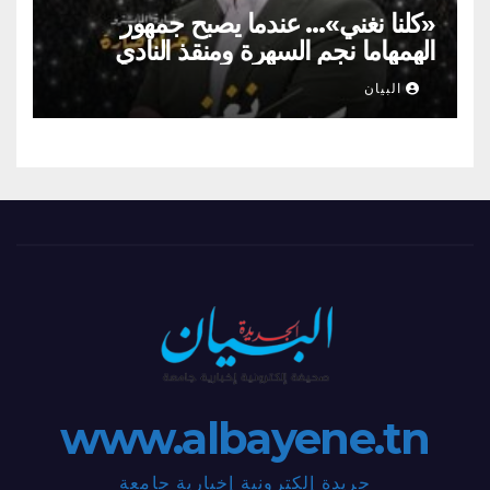
«كلنا نغني»… عندما يصبح جمهور
الهمهاما نجم السهرة ومنقذ النادي
البيان
www.albayene.tn
جريدة إلكترونية إخبارية جامعة