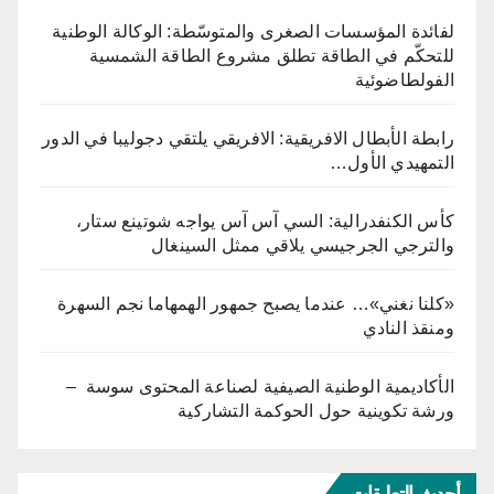
لفائدة المؤسسات الصغرى والمتوسّطة: الوكالة الوطنية
للتحكّم في الطاقة تطلق مشروع الطاقة الشمسية
الفولطاضوئية
رابطة الأبطال الافريقية: الافريقي يلتقي دجوليبا في الدور
التمهيدي الأول…
كأس الكنفدرالية: السي آس آس يواجه شوتينع ستار،
والترجي الجرجيسي يلاقي ممثل السينغال
«كلنا نغني»… عندما يصبح جمهور الهمهاما نجم السهرة
ومنقذ النادي
الأكاديمية الوطنية الصيفية لصناعة المحتوى سوسة –
ورشة تكوينية حول الحوكمة التشاركية
أحدث التعليقات