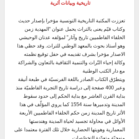
تاريخية وبيانات أثرية
تعززت المكتبة التاريخية التونسية مؤخرا بإصدار حديث
وكتاب قيّم يعنى بالتراث يحمل عنوان “المهدية زمن
الخلفاء الفاطميين تاريخ وآثار” لمؤلفه عدنان الوحيشي
وهو أستاذ بحوث بالمعهد الوطني للتراث. وقد حظي هذا
الاصدار مؤخرا بشرف تقديمه في حفل توقيع نظمته
وكالة إحياء التّراث والتنمية الثقافية بالتعاون والشراكة
مع دار الكتب الوطنية
ويتطرّق الكتاب الصادر باللغة الفرنسيّة في طبعة أنيقة
وعبر 400 صفحة إلى دراسة تاريخ التجربة الفاطميّة منذ
بداية القرن العاشر مع بداية الحكم إلى حدود سقوط
المدينة وتدميرها سنة 1554 كما يروي المؤلّف في هذا
الأثر تاريخ المدينة زمن حكم الخلفاء الفاطميين الأربعة
الأوائل في محاولة تجسيد لحياة المدينة وهندستها
المعمارية وهويتها الحضارية خلال تلك الفترة معتمدا على
منهجيّة متعدّدة التخصّصات.