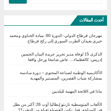
أحدث المقالات
مهرجان قرطاج الدولي- الدورة 60: ميادة الحناوي ومحمد
خيري يعيدان الطرب السوري إلى ركح قرطاج
الذكرى 15 لوفاة مدير تحرير جريدة البيان الحسين
إدريس: كالعظماء… عاش شامخا ورحل واقفا
الأكاديمية الوطنية لصناعة المحتوى – دورة سادسة
بمشاركة شباب القصرين، المنستير والمهدية
ماذا في اللائحة المهنية للبلديين
الألعاب المتوسطية تارنتو إيطاليا أوت 26: أكثر من بطل
في السباحة، فهل تكون الحصيلة ثقيلة من الذهب؟؟