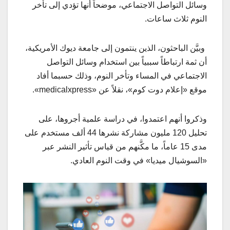
وسائل التواصل الاجتماعي، موضحاً أنها تؤدي إلى تأخر
النوم ثلاث ساعات.
وبيَّن الباحثون، الذين ينتمون إلى جامعة ديوك الأمريكية،
أن ثمة ارتباطاً سببياً بين استخدام وسائل التواصل
الاجتماعي في المساء وتأخر النوم، وذلك حسبما أفاد
موقع «إعلام دوت كوم»، نقلاً عن «medicalxpress».
وذكروا أنهم اعتمدوا، في دراسة علمية أجروها، على
تحليل 120 مليون مشاركة نشرها 44 ألف مستخدم على
مدى 15 عاماً، ما مكَّنهم من قياس تأثير النشر عبر
«السوشيال ميديا» في وقت النوم العادي.