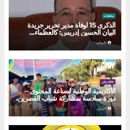
مختلفات
الذكرى 15 لوفاة مدير تحرير جريدة
البيان الحسين إدريس: كالعظماء…
عاش شامخا ورحل واقفا
البيان
ثقافة وفن
جهوية
الأكاديمية الوطنية لصناعة المحتوى –
دورة سادسة بمشاركة شباب القصرين،
المنستير والمهدية
البيان