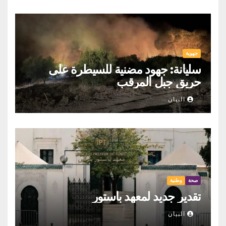
جهوية
سليانة: جهود مضنية للسيطرة على
حريق جبل المرقب
البيان
صحة
وطنية
تقدير جديد لمعهد باستور
البيان