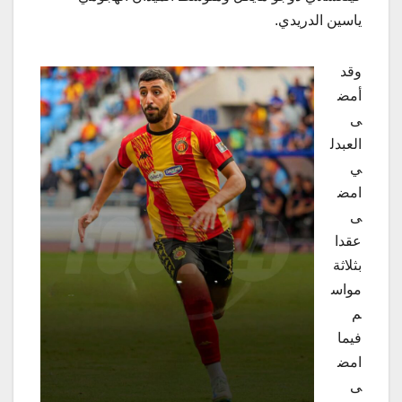
ياسين الدريدي.
وقد
أمض
ى
العبدل
ي
امض
ى
عقدا
بثلاثة
مواس
م
فيما
امض
ى