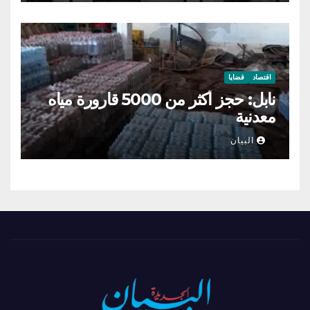
اقتصاد
قضايا
نابل: حجز أكثر من 5000 قارورة مياه
معدنية
البيان