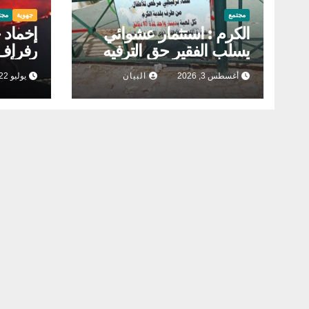
مجتمع
جهوية
مجت
الكرم : استثمار عشوائي
إخماد 
يسلب الفقير حق الترفيه
رفراف
أغسطس 3, 2026
البيان
يوليو 22, 2026
التدخل