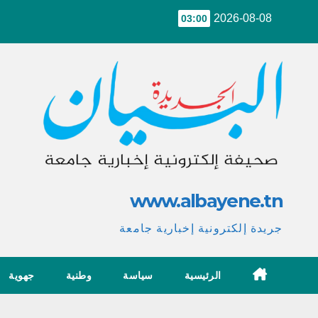
Ski
2026-08-08
03:00
t
conten
www.albayene.tn
جريدة إلكترونية إخبارية جامعة
الرئيسية
سياسة
وطنية
جهوية