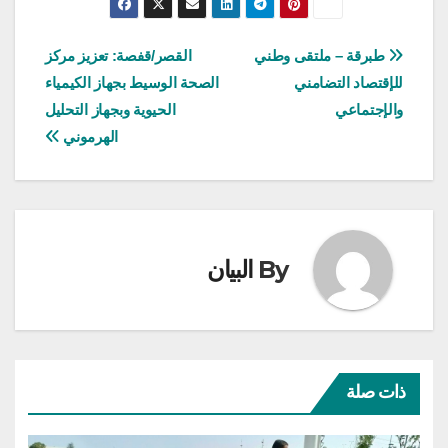
تصفّح
طبرقة – ملتقى وطني
القصر/قفصة: تعزيز مركز
للإقتصاد التضامني
الصحة الوسيط بجهاز الكيمياء
المقالات
والإجتماعي
الحيوية وبجهاز التحليل
الهرموني
By
البيان
ذات صلة