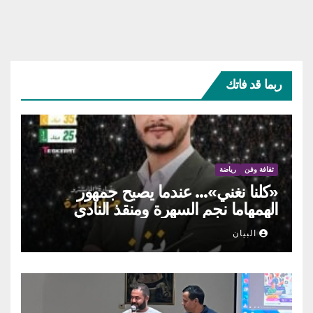
ربما قد فاتك
ثقافة وفن
رياضة
«كلنا نغني»… عندما يصبح جمهور
الهمهاما نجم السهرة ومنقذ النادي
البيان