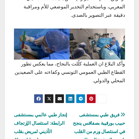
المغربي، وباستخدام التخدير الموضعي للأم ومراقبة
دقيقة عبر التصوير بالصدى.
وأكد البلاغ ان العملية كلّلت بالنجاح، مما يعكس تطور
القطاع الطبي العمومي التونسي وكفاءته على الصعيدين
المحلي والدولي.
تصفّح
فريق طبي بمستشفى
إنجاز طبي عالمي بمستشفى
حبيب بورقيبة بصفاقس ينجح
الرابطة: استئصال الإرتجاف
المقالات
في استئصال ورم من القلب
الأذيني لمريض بقلب