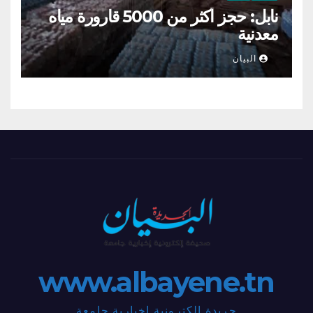
نابل: حجز أكثر من 5000 قارورة مياه
معدنية
البيان
www.albayene.tn
جريدة إلكترونية إخبارية جامعة