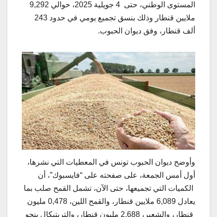
المستوى الوطني، حتى 4 جويلية 2025، حوالي 9,292
ملايين قنطار وذلك بنسق تجميع يومي في حدود 243
ألف قنطار، وفق ديوان الحبوب.
وأوضح ديوان الحبوب تونس في المعطيات التي نشرها،
أول أمس الجمعة، على صفحته على “فايسبوك”، أن
الكميات التي تجميعها، حتى الآن، تشمل القمح صلب بما
يعادل 6,089 ملايين قنطار، والقمح اللين، 0,478 مليون
قنطار، والشعير، 2,688 مليون قنطار، والتريتيكال بنحو