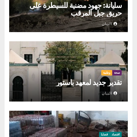
سليانة: جهود مضنية للسيطرة على
حريق جبل المرقب
البيان
صحة
وطنية
تقدير جديد لمعهد باستور
البيان
اقتصاد
قضايا