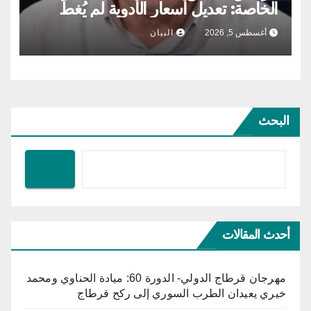
الخاصة: تعديل أسعار الأدوية لم يُغطِّ
الكلفة التي تتكبّدها الصيدلية المركزية
أغسطس 5, 2026
البيان
البحث
أحدث المقالات
مهرجان قرطاج الدولي- الدورة 60: ميادة الحناوي ومحمد
خيري يعيدان الطرب السوري إلى ركح قرطاج