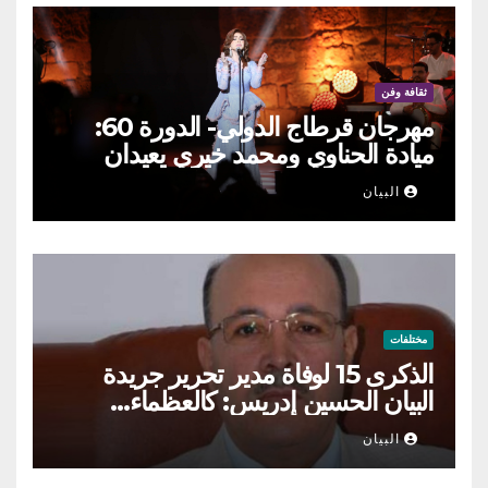
ثقافة وفن
مهرجان قرطاج الدولي- الدورة 60:
ميادة الحناوي ومحمد خيري يعيدان
الطرب السوري إلى ركح قرطاج
البيان
مختلفات
الذكرى 15 لوفاة مدير تحرير جريدة
البيان الحسين إدريس: كالعظماء…
عاش شامخا ورحل واقفا
البيان