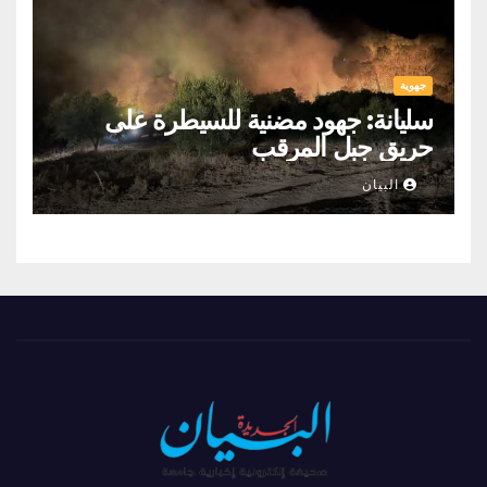
جهوية
سليانة: جهود مضنية للسيطرة على
حريق جبل المرقب
البيان