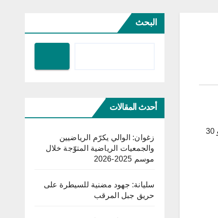
البحث
أحدث المقالات
تفتح جمعية منارة الأدب بقليبية باب المشاركة في الدورة 37 للمهرجان الوطني للأدباء الشبان بقليبية التي ستنعقد أيام 28 و29 و 30
زغوان: الوالي يكرّم الرياضيين
والجمعيات الرياضية المتوّجة خلال
موسم 2025-2026
سليانة: جهود مضنية للسيطرة على
حريق جبل المرقب