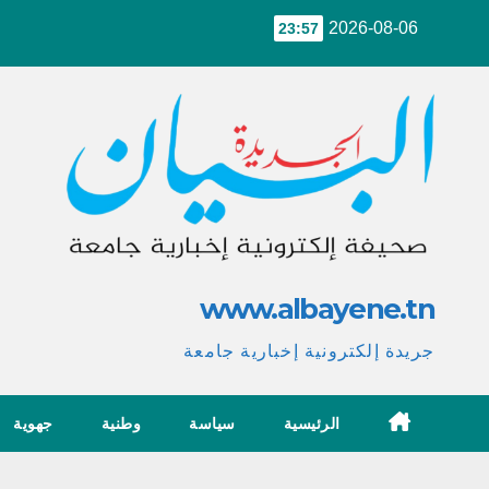
Ski
2026-08-06
23:57
t
conten
www.albayene.tn
جريدة إلكترونية إخبارية جامعة
الرئيسية
سياسة
وطنية
جهوية