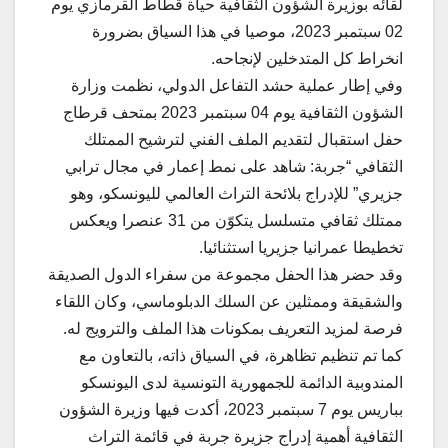
لقائه بوزيرة الشؤون الثقافية حياة قطاط القرمازي يوم
02 سبتمبر 2023، موصيا في هذا السياق بضرورة
انخراط كل المتدخلين لإنجاحه.
وفي إطار عملية حشد التفاعل الدولي، نظمت وزارة
الشؤون الثقافية يوم 04 سبتمبر 2023 بمتحف قرطاج
حفل استقبال لتقديم الملف الفني لترشيح الممتلك
الثقافي “جربة: شاهد على نمط إعمار في مجال ترابي
جزيري” للإدراج بلائحة التراث العالمي لليونسكو، وهو
ممتلك ثقافي متسلسل يتكوّن من 31 عنصرا ويعكس
تخطيطا عمرانيا جزيريا استثنائيا.
وقد حضر هذا الحفل مجموعة من سفراء الدول الصديقة
والشقيقة وممثلين عن السلك الدبلوماسي، وكان اللقاء
فرصة لمزيد التعريف بمكونات هذا الملف والترويج له.
كما تم تنظيم تظاهرة، في السياق ذاته، بالتعاون مع
المندوبية الدائمة للجمهورية التونسية لدى اليونسكو
بباريس يوم 7 سبتمبر 2023، أكدت فيها وزيرة الشؤون
الثقافية أهمية إدراج جزيرة جربة في قائمة التراث