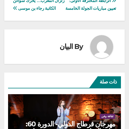
تصفّح
الرابطة المحترفة الأولى:
زلزال المغرب… يحرك سواكن
تعيين مباريات الجولة الخامسة
الكاتبة رجاء بن موسى
المقالات
By
البيان
ذات صلة
ثقافة وفن
مهرجان قرطاج الدولي- الدورة 60: