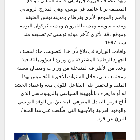
وبهذا تنضاف جزيرة جربة إلى قائمة الثماني مواقع
المصنفة تراثا عالميا في تونس، وهي المدرج الروماني
بالجم والموقع الأثري بقرطاج ومدينة تونس العتيقة
ومدينة سوسة ومدينة القيروان ومدينة كركوان البونية
وموقع دقة الأثري كآخر موقع تونسي تم تصنيفه منذ
سنة 1997.
وافادت الوزارة في بلاغ بأن هذا التصويت، جاء لينصف
الجهود الوطنية المشتركة بين وزارة الشؤون الثقافية
وعدد من الأطراف المتدخلة من وزارات ومصالح معنية
ومجتمع مدني، خلال السنوات الأخيرة للتّحسيس بهذا
الملف والتحفيز على التفاعل الدّولي معه واعتماد الحشد
له أو ما يعرف باللّوبيينغ السياسي والديبلوماسي الذي
أتاح فرص التبادل المعرفي المختصّ بين الوفد التونسي
والوفود العربية والأجنبية التي اطّلعت على هذا الملفّ
الثريّ عن قرب.