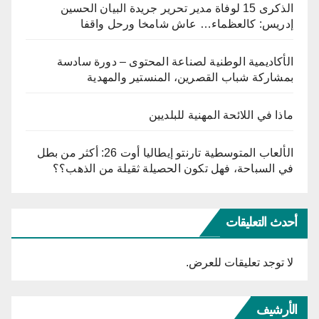
الذكرى 15 لوفاة مدير تحرير جريدة البيان الحسين
إدريس: كالعظماء… عاش شامخا ورحل واقفا
الأكاديمية الوطنية لصناعة المحتوى – دورة سادسة
بمشاركة شباب القصرين، المنستير والمهدية
ماذا في اللائحة المهنية للبلديين
الألعاب المتوسطية تارنتو إيطاليا أوت 26: أكثر من بطل
في السباحة، فهل تكون الحصيلة ثقيلة من الذهب؟؟
أحدث التعليقات
لا توجد تعليقات للعرض.
الأرشيف